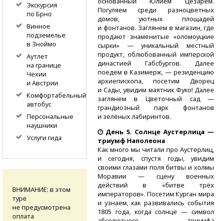
основанный Юлием Цезарем.
Экскурсия
Погуляем среди разноцветных
по Брно
домов, уютных площадей
Винное
и фонтанов. Заглянем в магазин, где
подземелье
продают знаменитые «оломоуцкие
в Зноймо
сырки» — уникальный местный
продукт, облюбованный имперской
Аутлет
династией Габсбургов. Далее
на границе
поедем в Казимерж, — резиденцию
Чехии
архиепископа, посетим Дворец
и Австрии
и Сады, увидим маятник Фуко! Далее
Комфортабельный
заглянем в Цветочный сад —
автобус
грандиозный парк фонтанов
и зелёных лабиринтов.
Персональные
наушники
День 5. Солнце Аустерлица —
Услуги гида
триумф Наполеона
Как много мы читали про Аустерлиц,
и сегодня, спустя годы, увидим
своими глазами поля битвы и холмы
Моравии — сцену военных
действий в «битве трёх
ВНИМАНИЕ: в этом
императоров». Посетим Курган мира
туре
и узнаем, как развивались события
не предусмотрена
1805 года, когда солнце — символ
оплата
абсолютного триумфа