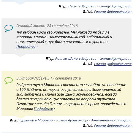
Тур:
Песах в Моравии - солнце Аустерлица
Гид:
Галина Добровольская
Геннадий Хавкин, 28 сентября 2018
Тур выбран из-за его новизны. Мы никогда не были в
Моравии. Галина - замечательный гид, заботливый и
внимательный к нуждам и пожеланиям туристов.
Подробнее
>
Тур:
Рош ха-Шана в Моравии - солнце Аустерлица
Гид:
Галина Добровольская
Виктория Лубенец, 17 сентября 2018
Выбрали тур в Моравию совершенно случайно, но попадание
в 100 %! Очень интересное путешествие. Замечательный
гид, любезная и милая женщина, эрудированная, всегда
давала исчерпывающие ответы на вопросы туристов.
Огромное спасибо Галине за прекрасное время, проведенное в
Моравии!
Подробнее
>
Тур:
Турлидер в Моравии - солнце Аустерлица - дополнительная группа
Гид:
Галина Добровольская