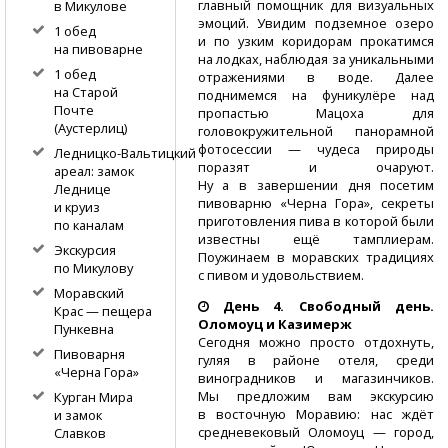
главный помощник для визуальных
в Микулове
эмоций. Увидим подземное озеро
1 обед
и по узким коридорам прокатимся
на пивоварне
на лодках, наблюдая за уникальными
1 обед
отражениями в воде. Далее
на Старой
поднимемся на фуникулёре над
Почте
пропастью Мацоха для
(Аустерлиц)
головокружительной панорамной
фотосессии — чудеса природы
Ледницко-Вальтицкий
поразят и очаруют.
ареал: замок
Ну а в завершении дня посетим
Леднице
пивоварню «Черна Гора», секреты
и круиз
приготовления пива в которой были
по каналам
известны ещё тамплиерам.
Экскурсия
Поужинаем в моравских традициях
по Микулову
с пивом и удовольствием.
Моравский
День 4. Свободный день.
Крас — пещера
Оломоуц и Казимерж
Пункевна
Сегодня можно просто отдохнуть,
Пивоварня
гуляя в районе отеля, среди
«Черна Гора»
виноградников и магазинчиков.
Мы предложим вам экскурсию
Курган Мира
в восточную Моравию: нас ждёт
и замок
средневековый Оломоуц — город,
Славков