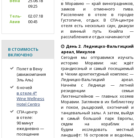
Вена
25.06.18
в Моравию — край виноградников,
09:25
замков и отменного пива.
Расселение в отеле в городке
Тель-
02.07.18
Густопиче, отдых.
В СПА-центре
Авив
00:45
отеля есть несколько саун, джакузи
и винный путь Кнайпа —
расслабления и отдых начинаются!
День 2.
Ледницко-Вальтицкий
В СТОИМОСТЬ
ареал, Микулов
ВКЛЮЧЕНО
Сегодня мы отправимся изучать
историю Моравии: нас ждёт
грандиозный и самый посещаемый
Полет в Вену
в Чехии архитектурный комплекс —
(авиакомпания
Ледницко-Вальтицкий
ареал.
Эль Аль)
Начнём с Леднице — летней
6 ночей
резиденции семьи
в отеле 4*
Лихтенштейнов — главных хозяев
Wine Wellness
Моравии. Заглянем в их библиотеку
Hotel Centro
и покои, рыцарский, охотничий и
СПА-центр
танцевальный залы. А затем, выйдя
в отеле:
в самый большой парк Европы,
90 минут
сядем на кораблик и
ежедневно —
будем исследовать местный
посещение
ландшафт: 16 островов и водоёмы,