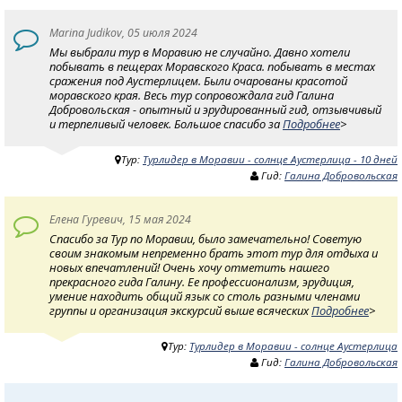
Marina Judikov, 05 июля 2024
Мы выбрали тур в Моравию не случайно. Давно хотели
побывать в пещерах Моравского Краса. побывать в местах
сражения под Аустерлицем. Были очарованы красотой
моравского края. Весь тур сопровождала гид Галина
Добровольская - опытный и эрудированный гид, отзывчивый
и терпеливый человек. Большое спасибо за
Подробнее
>
Тур:
Турлидер в Моравии - солнце Аустерлица - 10 дней
Гид:
Галина Добровольская
Елена Гуревич, 15 мая 2024
Спасибо за Тур по Моравии, было замечательно! Советую
своим знакомым непременно брать этот тур для отдыха и
новых впечатлений! Очень хочу отметить нашего
прекрасного гида Галину. Ее профессионализм, эрудиция,
умение находить общий язык со столь разными членами
группы и организация экскурсий выше всяческих
Подробнее
>
Тур:
Турлидер в Моравии - солнце Аустерлица
Гид:
Галина Добровольская