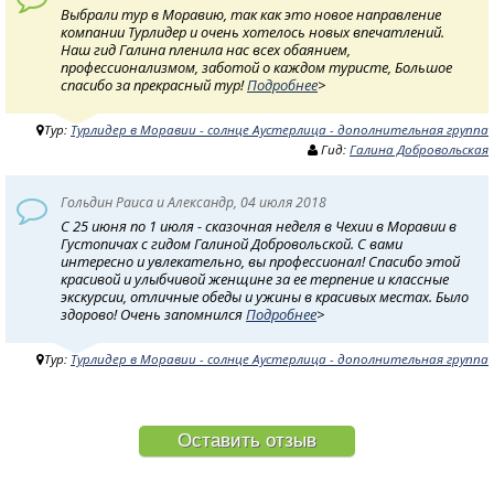
Выбрали тур в Моравию, так как это новое направление
компании Турлидер и очень хотелось новых впечатлений.
Наш гид Галина пленила нас всех обаянием,
профессионализмом, заботой о каждом туристе, Большое
спасибо за прекрасный тур!
Подробнее
>
Тур:
Турлидер в Моравии - солнце Аустерлица - дополнительная группа
Гид:
Галина Добровольская
Гольдин Раиса и Александр, 04 июля 2018
С 25 июня по 1 июля - сказочная неделя в Чехии в Моравии в
Густопичах с гидом Галиной Добровольской. С вами
интересно и увлекательно, вы профессионал! Спасибо этой
красивой и улыбчивой женщине за ее терпение и классные
экскурсии, отличные обеды и ужины в красивых местах. Было
здорово! Очень запомнился
Подробнее
>
Тур:
Турлидер в Моравии - солнце Аустерлица - дополнительная группа
Оставить отзыв