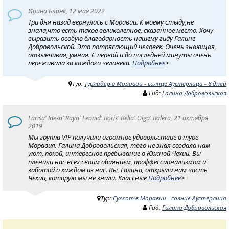
Ирина Бланк, 12 мая 2022
Три дня назад вернулись с Моравии. К моему стыду,не
знала,что есть такое великолепное, сказанное место. Хочу
выразить особую благодарность нашему гиду Галине
Добровольской. Это потрясающий человек. Очень знающая,
отзывчивая, умная. С первой и до последней минуты очень
переживала за каждого человека.
Подробнее
>
Тур:
Турлидер в Моравии - солнце Аустерлица - 8 дней
Гид:
Галина Добровольская
Larisa' Inesa' Raya' Leonid' Boris' Bella' Olga' Balera, 21 октября
2019
Мы группа VIP получили огромное удовольствие в туре
Моравия. Галина Добровольская, того не зная создала нам
уют, покой, интересное пребывание в Южной Чехии. Вы
пленили нас всех своим обаянием, проффессионализмом и
заботой о каждом из нас. Вы, Галина, открыли нам часть
Чехии, которую мы не знали. Классные
Подробнее
>
Тур:
Суккот в Моравии - солнце Аустерлица
Гид:
Галина Добровольская