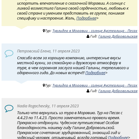
испортить впечатление о сказочной Моравии. А солнце с
лихвой возместила Галина своей сердечностью, любовью к
своей стране и умением представить ее группе, понимая
специфику и настроение. Жаль,
Подробнее
>
Тур:
Турлидер в Моравии - солнце Аустерлица - Песах
Гид:
Галина Добровольская
Петровский Елена, 11 апреля 2023
Спасибо всем за хорошую компанию, интересные вкусы
местной кухни, за спокойную и дружескую атмосферу в
туре, в чем огромная заслуга нашей Галины, терпеливого и
одаренного гида. До новых встреч!!!
Подробнее
>
Тур:
Турлидер в Моравии - солнце Аустерлица - Песах
Гид:
Галина Добровольская
Nadia Rogachevsky, 11 апреля 2023
Только что вернулись из тура в Моравию. Тур на Песах с
4.4.23 по 11.4.23. Просто замечательно провели время.
Прекрасно отдрхнули. Чудесное путешествие! Особая
бланодарность нашему гиду Галине Добровольской.
Прекрасное сочетание: эрудированный, знающий гид и
чудесный человек, отзывчивый, всегда готовый
Подробнее
>