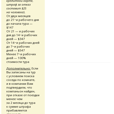
кредитной карте,
штраф за отказ
составит $25
на человека
).
От двух месяцев
до 21−и рабочего дня
до начала тура —
$147
От 21 — и рабочих
дня до 14−и рабочих
дней — $347
От 14−и рабочих дней
до 7−и рабочих
дней — $547
Менее 7−и рабочих
дней — 100%
стоимости тура
Дополнительно:
Если
Вы записаны на тур
с условием поиска
соседа по комнате,
и в компании Вам
подтвердили, что
компаньон найден,
при отказе от поездки
менее чем
за 2 месяца до тура
к сумме штрафа
прибавляется