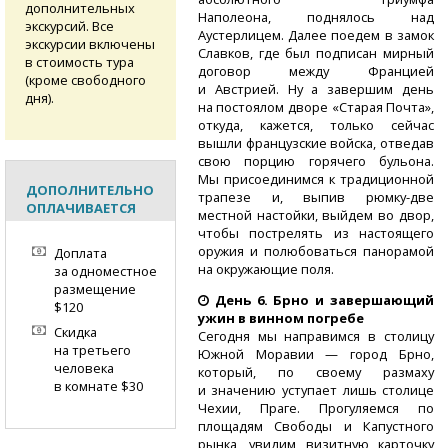
дополнительных
Наполеона, поднялось над
экскурсий. Все
Аустерлицем. Далее поедем в замок
экскурсии включены
Славков, где был подписан мирный
в стоимость тура
договор между Францией
(кроме свободного
и Австрией. Ну а завершим день
дня).
на постоялом дворе «Старая Почта»,
откуда, кажется, только сейчас
вышли французские войска, отведав
свою порцию горячего бульона.
Мы присоединимся к традиционной
ДОПОЛНИТЕЛЬНО
трапезе и, выпив
рюмку-две
ОПЛАЧИВАЕТСЯ
местной настойки, выйдем во двор,
чтобы пострелять из настоящего
оружия и полюбоваться панорамой
Доплата
на окружающие поля.
за одноместное
размещение
День 6. Брно и завершающий
$120
ужин в винном погребе
Скидка
Сегодня мы направимся в столицу
на третьего
Южной Моравии — город Брно,
человека
который, по своему размаху
в комнате $30
и значению уступает лишь столице
Чехии, Праге. Прогуляемся по
площадям Свободы и Капустного
рынка, увидим визитную карточку