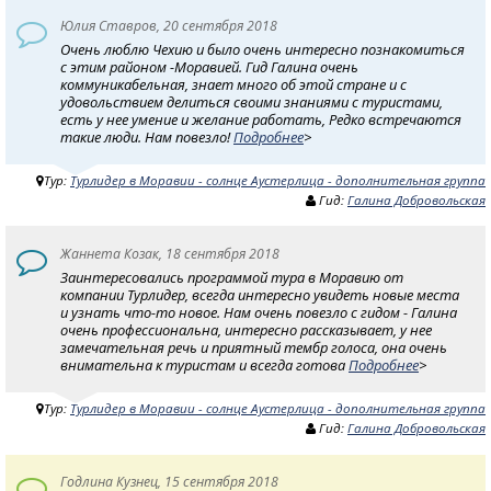
Юлия Ставров, 20 сентября 2018
Очень люблю Чехию и было очень интересно познакомиться
с этим районом -Моравией. Гид Галина очень
коммуникабельная, знает много об этой стране и с
удовольствием делиться своими знаниями с туристами,
есть у нее умение и желание работать, Редко встречаются
такие люди. Нам повезло!
Подробнее
>
Тур:
Турлидер в Моравии - солнце Аустерлица - дополнительная группа
Гид:
Галина Добровольская
Жаннета Козак, 18 сентября 2018
Заинтересовались программой тура в Моравию от
компании Турлидер, всегда интересно увидеть новые места
и узнать что-то новое. Нам очень повезло с гидом - Галина
очень профессиональна, интересно рассказывает, у нее
замечательная речь и приятный тембр голоса, она очень
внимательна к туристам и всегда готова
Подробнее
>
Тур:
Турлидер в Моравии - солнце Аустерлица - дополнительная группа
Гид:
Галина Добровольская
Годлина Кузнец, 15 сентября 2018