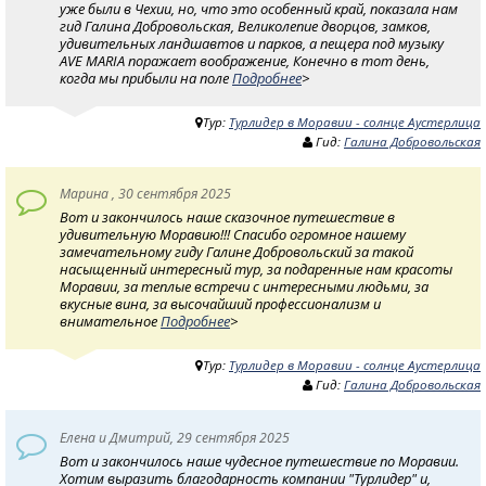
уже были в Чехии, но, что это особенный край, показала нам
гид Галина Добровольская, Великолепие дворцов, замков,
удивительных ландшавтов и парков, а пещера под музыку
AVE MARIA поражает воображение, Конечно в тот день,
когда мы прибыли на поле
Подробнее
>
Тур:
Турлидер в Моравии - солнце Аустерлица
Гид:
Галина Добровольская
Марина , 30 сентября 2025
Вот и закончилось наше сказочное путешествие в
удивительную Моравию!!! Спасибо огромное нашему
замечательному гиду Галине Добровольский за такой
насыщенный интересный тур, за подаренные нам красоты
Моравии, за теплые встречи с интересными людьми, за
вкусные вина, за высочайший профессионализм и
внимательное
Подробнее
>
Тур:
Турлидер в Моравии - солнце Аустерлица
Гид:
Галина Добровольская
Елена и Дмитрий, 29 сентября 2025
Вот и закончилось наше чудесное путешествие по Моравии.
Хотим выразить благодарность компании "Турлидер" и,