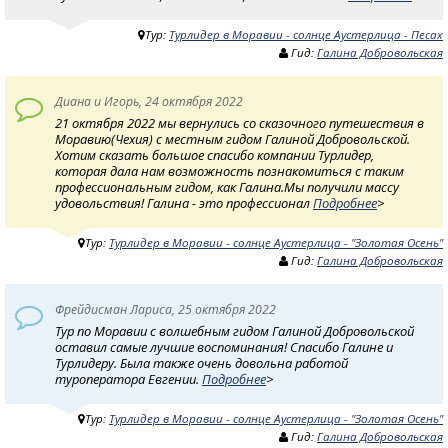
Тур:
Турлидер в Моравии - солнце Аустерлица - Песах
Гид:
Галина Добровольская
Диана и Игорь, 24 октября 2022
21 октября 2022 мы вернулись со сказочного путешествия в
Моравию(Чехия) с местным гидом Галиной Добровольской.
Хотим сказать большое спасибо компании Турлидер,
которая дала нам возможность познакомиться с таким
профессиональным гидом, как Галина.Мы получили массу
удовольствия! Галина - это профессионал
Подробнее
>
Тур:
Турлидер в Моравии - солнце Аустерлица - "Золотая Осень"
Гид:
Галина Добровольская
Фрейдисман Лариса, 25 октября 2022
Тур по Моравии с волшебным гидом Галиной Добровольской
оставил самые лучшие воспоминания! Спасибо Галине и
Турлидеру. Была также очень довольна работой
туроператора Евгении.
Подробнее
>
Тур:
Турлидер в Моравии - солнце Аустерлица - "Золотая Осень"
Гид:
Галина Добровольская