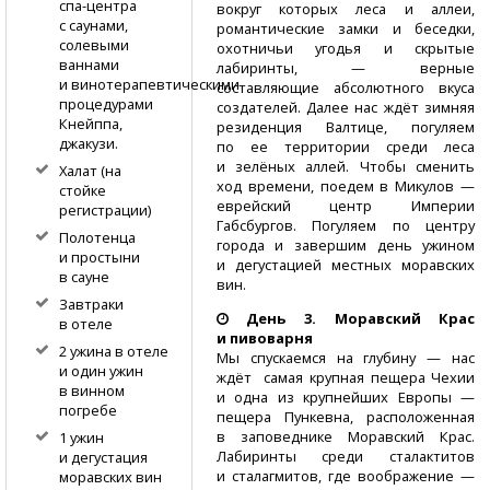
спа-центра
вокруг которых леса и аллеи,
с саунами,
романтические замки и беседки,
солевыми
охотничьи угодья и скрытые
ваннами
лабиринты, — верные
и винотерапевтическими
составляющие абсолютного вкуса
процедурами
создателей. Далее нас ждёт зимняя
Кнейппа,
резиденция Валтице, погуляем
джакузи.
по ее территории среди леса
и зелёных аллей. Чтобы сменить
Халат (на
ход времени, поедем в Микулов —
стойке
еврейский центр Империи
регистрации)
Габсбургов. Погуляем по центру
Полотенца
города и завершим день ужином
и простыни
и дегустацией местных моравских
в сауне
вин.
Завтраки
День 3. Моравский Крас
в отеле
и пивоварня
2 ужина в отеле
Мы спускаемся на глубину — нас
и один ужин
ждёт самая крупная пещера Чехии
в винном
и одна из крупнейших Европы —
погребе
пещера Пункевна, расположенная
в заповеднике Моравский Крас.
1 ужин
Лабиринты среди сталактитов
и дегустация
и сталагмитов, где воображение —
моравских вин