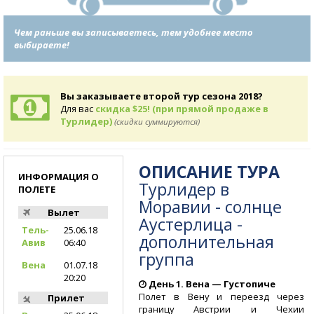
Чем раньше вы записываетесь, тем удобнее место
выбираете!
Вы заказываете второй тур сезона 2018?
Для вас
скидка $25! (при прямой продаже в
Турлидер)
(скидки суммируются)
ОПИСАНИЕ ТУРА
ИНФОРМАЦИЯ О
Турлидер в
ПОЛЕТЕ
Моравии - солнце
Вылет
Аустерлица -
Тель-
25.06.18
дополнительная
Авив
06:40
группа
Вена
01.07.18
20:20
День 1. Вена — Густопиче
Полет в Вену и переезд через
Прилет
границу Австрии и Чехии