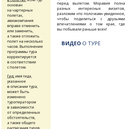
перед вылетом. Моравия полна
основан
разных интересных визитов,
на чартерных
разложим «по полочкам» увиденное,
полетах,
чтобы поделиться с друзьями
авиакомпания
впечатлениями о том крае, где
вправе отменить
вы побывали раньше всех!
или заменить,
а также отложить
полет на несколько
ВИДЕО
О ТУРЕ
часов. Выполнение
программы тура
корректируется
в соответствии
с полетом.
Гид:
имя гида,
указанное
в описании тура,
может быть
изменено
туроператором
в зависимости
от определенных
обстоятельств,
а также общего
расписания туров