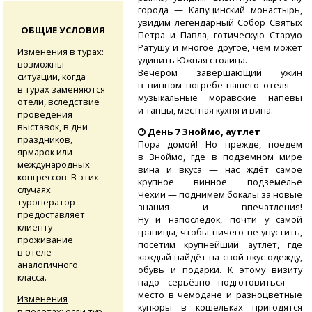
города — Капуцинский монастырь,
увидим легендарный Собор Святых
ОБЩИЕ УСЛОВИЯ
Петра и Павла, готическую Старую
Ратушу и многое другое, чем может
Изменения в турах:
удивить Южная столица.
возможны
Вечером завершающий ужин
ситуации, когда
в винном погребе нашего отеля —
в турах заменяются
музыкальные моравские напевы
отели, вследствие
и танцы, местная кухня и вина.
проведения
выставок, в дни
День 7 Зноймо, аутлет
праздников,
Пора домой! Но прежде, поедем
ярмарок или
в Зноймо, где в подземном мире
международных
вина и вкуса — нас ждёт самое
конгрессов. В этих
крупное винное подземелье
случаях
Чехии — поднимем бокалы за новые
туроператор
знания и впечатления!
предоставляет
Ну и напоследок, почти у самой
клиенту
границы, чтобы ничего не упустить,
проживание
посетим крупнейший аутлет, где
в отеле
каждый найдёт на свой вкус одежду,
аналогичного
обувь и подарки. К этому визиту
класса.
надо серьёзно подготовиться —
место в чемодане и разноцветные
Изменения
купюры в кошельках пригодятся
в полетах:
если тур