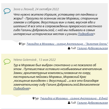
Элла и Леонид, 24 октября 2022
Что нужно жителю Израиля, уставшему от пандемии и
жары? - Прогулки по осенним лесам Моравии, старинным
замкам и соборам, дегустации вин и пива, вкусная еда и
шоппинг! И все это в сопровождении прекрасного местного
гида Галины Добровольской, с ней мы побывали в самых
интересных исторических местах и узнали
Подробнее
>
Тур:
Турлидер в Моравии - солнце Аустерлица - "Золотая Осень"
Гид:
Галина Добровольская
Yelena Golemstok , 13 мая 2022
Тур в Моравию был выбран спонтанно и не пожалела об
этом . Путешествие оставило незабываемые впечатления.
Замки ,архитектурные комплексы,плавание по озеру,
пасторальные пейзажи Моравии ,Моравский Крас
,посещение виноделен с дегустаций ...и все это благодаря
замечательному гиду Галине Добровольской.Великолепное
Подробнее
>
Тур:
Турлидер в Моравии - солнце Аустерлица - 8 дней
Гид:
Галина Добровольская