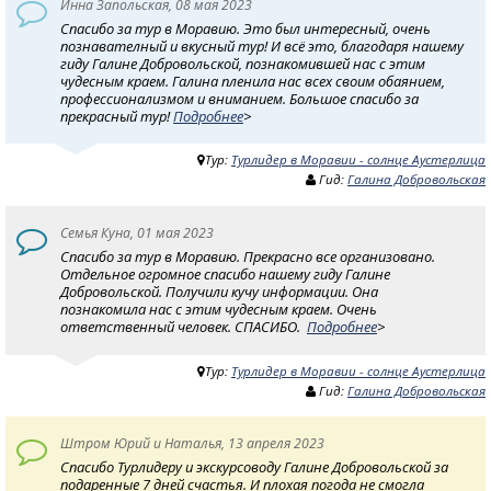
Инна Запольская, 08 мая 2023
Спасибо за тур в Моравию. Это был интересный, очень
познавателный и вкусный тур! И всё это, благодаря нашему
гиду Галине Добровольской, познакомившей нас с этим
чудесным краем. Галина пленила нас всех своим обаянием,
профессионализмом и вниманием. Большое спасибо за
прекрасный тур!
Подробнее
>
Тур:
Турлидер в Моравии - солнце Аустерлица
Гид:
Галина Добровольская
Семья Куна, 01 мая 2023
Спасибо за тур в Моравию. Прекрасно все организовано.
Отдельное огромное спасибо нашему гиду Галине
Добровольской. Получили кучу информации. Она
познакомила нас с этим чудесным краем. Очень
ответственный человек. СПАСИБО.
Подробнее
>
Тур:
Турлидер в Моравии - солнце Аустерлица
Гид:
Галина Добровольская
Штром Юрий и Наталья, 13 апреля 2023
Спасибо Турлидеру и экскурсоводу Галине Добровольской за
подаренные 7 дней счастья. И плохая погода не смогла