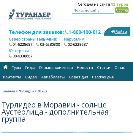
Сегодня на сайте
13 туров
Телефон для заказов:
1-800-100-012
Войти
Север страны:
Тель-Авив:
Иерусалим:
04-6228687
03-6280300
02-6228687
Юг страны:
08-6338687
Туры
Гиды
Отзывы клиентов
Новости
Статьи
О нас
Контакты
Видео
Авиабилеты
Cовет дня
Рассказ дня
Главная
>
Все туры
>
Чехия
Турлидер в Моравии - солнце
Аустерлица - дополнительная
группа