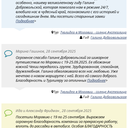
особенно, нашему великолепному гиду Галине
Добровольской, которая помогала нам в режиме 24/7,
влюбила нас в чудесный край, познакомила с его историей и
сегодняшним днем. Мы посетили старинные замки
Подробнее
>
Тур:
Турлидер в Моравии - солнце Аустерлица
Гид:
Галина Добровольская
Марина Гашинов, 28 сентября 2025
Огромное спасибо Галине Добровольский за шикарное
путешествие по Моравии с 19-25.09.2025. Ее обожание
южной Чехии передалось группе. Эрудированная, спокойная,
дружелюбная. Галина обволакивала всех нас любовью. Уже
мечтаю о новом маршруте с ней. Всего ей самого доброго.
Благодарность и Турлилеру за отличных
Подробнее
>
Тур:
Турлидер в Моравии - солнце Аустерлица
Гид:
Галина Добровольская
Ида и Александр Фридман , 28 сентября 2025
Посетили Моравию с 19 по 25 сентября. Выражаем
огромную благодарность компании за прекрасную работу,
вплоть до рассадки в автобусе. Особая БЛАГОДАРНОСТЬ