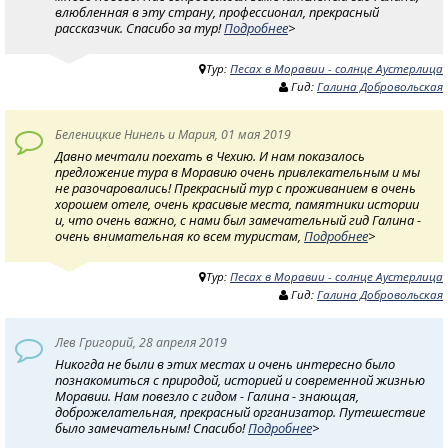
влюбленная в эту страну, профессионал, прекрасный
рассказчик. Спасибо за тур!
Подробнее
>
Тур:
Песах в Моравии - солнце Аустерлица
Гид:
Галина Добровольская
Беленицкие Нинель и Мария, 01 мая 2019
Давно мечтали поехать в Чехию. И нам показалось
предложение тура в Моравию очень привлекательным и мы
не разочаровались! Прекрасный тур с проживанием в очень
хорошем отеле, очень красивые места, памятники истории
и, что очень важно, с нами был замечательный гид Галина -
очень внимательная ко всем туристам,
Подробнее
>
Тур:
Песах в Моравии - солнце Аустерлица
Гид:
Галина Добровольская
Лев Григорий, 28 апреля 2019
Никогда не были в этих местах и очень интересно было
познакомиться с природой, историей и современной жизнью
Моравии. Нам повезло с гидом - Галина - знающая,
доброжелательная, прекрасный организатор. Путешествие
было замечательным! Спасибо!
Подробнее
>