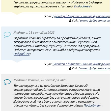
Галине за профессионализм, теплоту. Надеемся в будущем
ещё не раз путешествовать с Галиной.
Подробнее
>
Тур:
Турлидер в Моравии - солнце Аустерлица
Гид:
Галина Добровольская
Людмила, 28 сентября 2025
Огромное спасибо Турлидеру за прекрасные условия, а наш
экскурсовод была просто замечательная - с уважением
относилась к каждому туристу. Интересная программа.
Надеюсь встретиться с Галиной в следующих экскурсиях.
Подробнее
>
Тур:
Турлидер в Моравии - солнце Аустерлица
Гид:
Галина Добровольская
Людмила Хотина, 28 сентября 2025
Только вернулись из поездки по Моравии. Касивый
гостеприимный край, потрясающие исторические места,
прекрасная природа, получили большое удовольствие. Но
этого бы не произошло без замечательного гида Галины
Добровольской - все было запланировано и выполнено
идеально, чётко, без срывов. Галина обладает
Подробнее
>