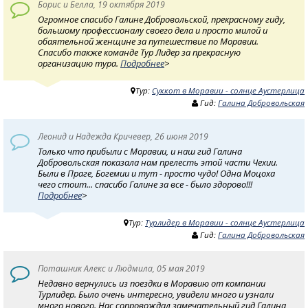
Борис и Белла, 19 октября 2019
Огромное спасибо Галине Добровольской, прекрасному гиду,
большому профессионалу своего дела и просто милой и
обаятельной женщине за путешествие по Моравии.
Спасибо также команде Тур Лидер за прекрасную
организацию тура.
Подробнее
>
Тур:
Суккот в Моравии - солнце Аустерлица
Гид:
Галина Добровольская
Леонид и Надежда Кричевер, 26 июня 2019
Только что прибыли с Моравии, и наш гид Галина
Добровольская показала нам прелесть этой части Чехии.
Были в Праге, Богемии и тут - просто чудо! Одна Моцоха
чего стоит... спасибо Галине за все - было здорово!!!
Подробнее
>
Тур:
Турлидер в Моравии - солнце Аустерлица
Гид:
Галина Добровольская
Поташник Алекс и Людмила, 05 мая 2019
Недавно вернулись из поездки в Моравию от компании
Турлидер. Было очень интересно, увидели много и узнали
много нового. Нас сопровождал замечательный гид Галина,