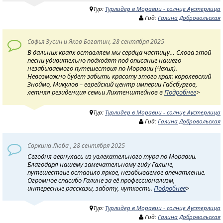
Тур:
Турлидер в Моравии - солнце Аустерлица
Гид:
Галина Добровольская
Софья Зусин и Яков Богатин, 28 сентября 2025
В дальних краях оставляем мы сердца частицу… Слова этой
песни удивительно подходят под описание нашего
незабываемого путешествия по Моравии (Чехия).
Невозможно будет забыть красоту этого края: королевский
Зноймо, Микулов – еврейский центр империи Габсбургов,
летняя резиденция семьи Лихтенштейнов в
Подробнее
>
Тур:
Турлидер в Моравии - солнце Аустерлица
Гид:
Галина Добровольская
Соркина Люба , 28 сентября 2025
Сегодня вернулась из увлекательного тура по Моравии.
Благодаря нашему замечательному гиду Галине,
путешествие оставило яркое, незабываемое впечатление.
Огромное спасибо Галине за её профессионализм,
интересные рассказы, заботу, чуткость.
Подробнее
>
Тур:
Турлидер в Моравии - солнце Аустерлица
Гид:
Галина Добровольская