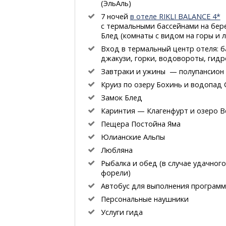
(ЭльАль)
7 ночей
в отеле RIKLI BALANCE 4*
с термальными бассейнами на бере
Блед (комнаты с видом на горы и л
Вход в термальный центр отеля: б
джакузи, горки, водовороты, гид
Завтраки и ужины — полупансион
Круиз по озеру Бохинь и водопад
Замок Блед
Каринтия — Клагенфурт и озеро В
Пещера Постойна Яма
Юлианские Альпы
Любляна
Рыбалка и обед (в случае удачного
форели)
Автобус для выполнения програм
Персональные наушники
Услуги гида