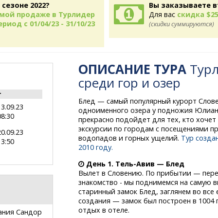
 сезоне 2022?
Вы заказываете в
рямой продаже в Турлидер
Для вас
скидка $25
риод с 01/04/23 - 31/10/23
(скидки суммируются)
ОПИСАНИЕ ТУРА
Турл
среди гор и озер
т
Блед — самый популярный курорт Слове
13.09.23
одноименного озера у подножия Юлианс
08:30
прекрасно подойдет для тех, кто хочет
экскурсии по городам с посещениями пр
20.09.23
водопадов и горных ущелий.
Тур созда
13:50
2010 году.
День 1.
Тель-Авив
— Блед
Вылет в Словению. По прибытии — пере
знакомство - мы поднимемся на самую в
старинный замок Блед, заглянем во все 
создания — замок был построен в 1004 
отдых в отеле.
ания Сандор