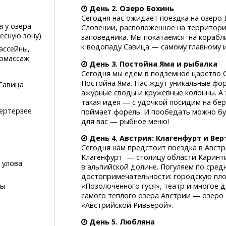
День 2. Озеро Бохинь
Сегодня нас ожидает поездка на озеро 
гу озера
Словении, расположенное на территори
есную зону)
заповедника. Мы покатаемся на корабл
к водопаду Савица — самому главному 
ассейны,
ромассаж
День 3. Постойна Яма и рыбалка
Сегодня мы едем в подземное царство
Постойна Яма. Нас ждут уникальные фо
 Савица
ажурные своды и кружевные колонны. А 
такая идея — с удочкой посидим на бер
ертерзее
поймает форель. И пообедать можно бу
для вас — рыбное меню!
День 4. Австрия: Клагенфурт и Ве
Сегодня нам предстоит поездка в Австр
Клагенфурт — столицу области Каринти
 улова
в альпийской долине. Погуляем по сред
достопримечательности: городскую пл
мы
«Позолоченного гуся», театр и многое 
самого теплого озера Австрии — озеро
«Австрийской Ривьерой».
День 5. Любляна