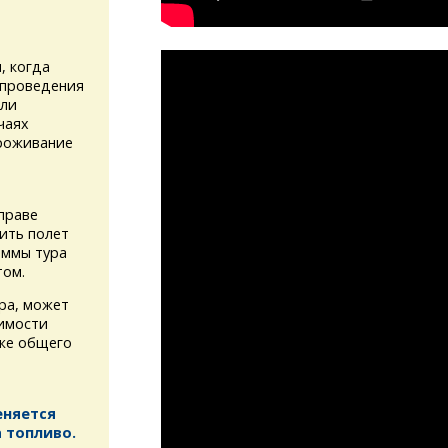
, когда
 проведения
или
чаях
проживание
праве
ить полет
аммы тура
том.
ура, может
имости
кже общего
еняется
 топливо.