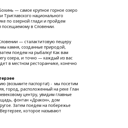
Бохинь — самое крупное горное озеро
и Триглавского национального
ике по озерной глади и пройдем
и посещаемому в Словении.
 Словении — сталактитовую пещеру
рмы камня, созданные природой,
затем поедем на рыбалку! Как вам
егу озера, и точно — каждый из вас
дет в местном ресторанчике, конечно
ртерзее
ию (возьмите паспорта!) - мы посетим
я, город, расположенный на реке Глан
невековому центру, увидим главные
ощадь, фонтан «Дракон», дом
другое. Затем поедем на побережье
 Вертерзее, которое называют