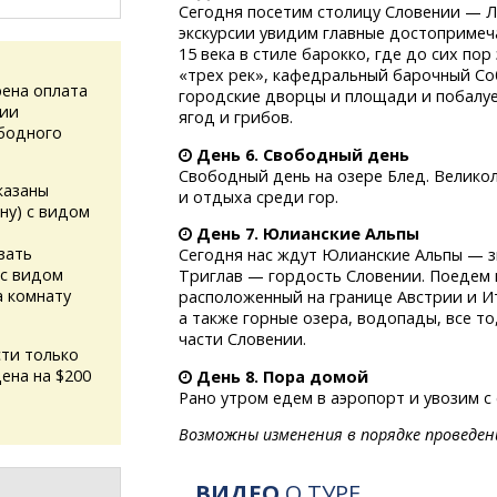
Сегодня посетим столицу Словении — 
экскурсии увидим главные достопримеч
15 века в стиле барокко, где до сих по
«трех рек», кафедральный барочный Со
ена оплата
городские дворцы и площади и побалуе
сии
ягод и грибов.
ободного
День 6. Свободный день
Свободный день на озере Блед. Великол
казаны
и отдыха среди гор.
ну) с видом
День 7. Юлианские Альпы
зать
Сегодня нас ждут Юлианские Альпы — 
(с видом
Триглав — гордость Словении. Поедем 
а комнату
расположенный на границе Австрии и И
а также горные озера, водопады, все т
части Словении.
ти только
цена на $200
День 8. Пора домой
Рано утром едем в аэропорт и увозим с
Возможны изменения в порядке проведен
ВИДЕО
О ТУРЕ