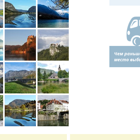
Чем раньш
место выб