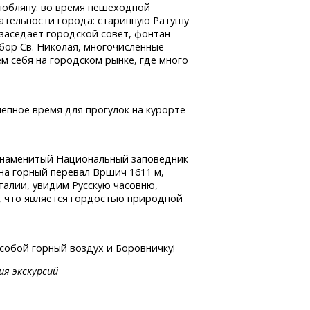
Любляну: во время пешеходной
ательности города: старинную Ратушу
р заседает городской совет, фонтан
бор Св. Николая, многочисленные
м себя на городском рынке, где много
епное время для прогулок на курорте
знаменитый Национальный заповедник
на горный перевал Вршич 1611 м,
талии, увидим Русскую часовню,
о, что является гордостью природной
 собой горный воздух и Боровничку!
ия экскурсий