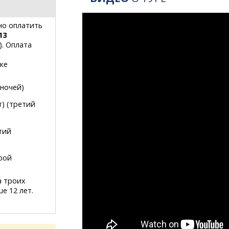
о оплатить
13
). Оплата
ке
 ночей)
т) (третий
тий
орой
а троих
е 12 лет.