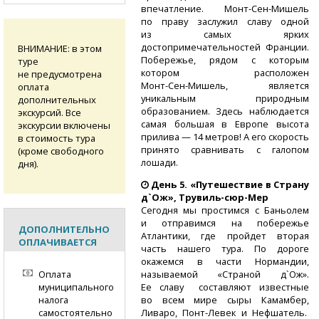
впечатление.
Монт-Сен-Мишель
по праву заслужил славу одной
из самых ярких
достопримечательностей Франции.
ВНИМАНИЕ: в этом
Побережье, рядом с которым
туре
котором расположен
не предусмотрена
Монт-Сен-Мишель,
является
оплата
уникальным природным
дополнительных
образованием. Здесь наблюдается
экскурсий. Все
самая большая в Европе высота
экскурсии включены
прилива — 14 метров! А его скорость
в стоимость тура
принято сравнивать с галопом
(кроме свободного
лошади.
дня).
День 5. «Путешествие в Страну
д`Ож»,
Трувиль-сюр-Мер
Сегодня мы простимся с Баньолем
и отправимся на побережье
ДОПОЛНИТЕЛЬНО
Атлантики, где пройдет вторая
ОПЛАЧИВАЕТСЯ
часть нашего тура. По дороге
окажемся в части Нормандии,
называемой «Страной д`Ож».
Оплата
Ее славу составляют известные
муниципального
во всем мире сыры Камамбер,
налога
Ливаро,
Понт-Левек
и Нефшатель.
самостоятельно