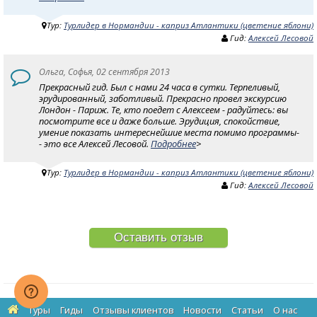
Тур:
Турлидер в Нормандии - каприз Атлантики (цветение яблони)
Гид:
Алексей Лесовой
Ольга, Софья, 02 сентября 2013
Прекрасный гид. Был с нами 24 часа в сутки. Терпеливый,
эрудированный, заботливый. Прекрасно провел экскурсию
Лондон - Париж. Те, кто поедет с Алексеем - радуйтесь: вы
посмотрите все и даже больше. Эрудиция, спокойствие,
умение показать интереснейшие места помимо программы-
- это все Алексей Лесовой.
Подробнее
>
Тур:
Турлидер в Нормандии - каприз Атлантики (цветение яблони)
Гид:
Алексей Лесовой
Оставить отзыв
Туры
Гиды
Отзывы клиентов
Новости
Статьи
О нас