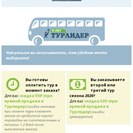
Чем раньше вы записываетесь, тем удобнее место
выбираете!
Вы готовы
Вы заказываете
оплатить тур в
второй или
момент заказа?
третий тур
Для вас
скидка $50! (при
сезона 2020?
прямой продаже в
Для вас
скидка $25! (при
Турлидер)
прямой продаже в
(скидка активна
при оплате тура в момент
Турлидер)
(скидки
заказа по кредитной карте/
суммируются)
переводом на счет/наличными в
течение 1-2 дней после
выполнения заказа)