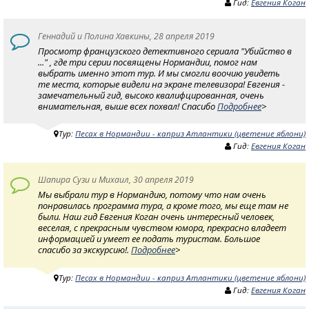
Гид:
Евгения Коган
Геннадий и Полина Хавкины, 28 апреля 2019
Просмотр французского детективного сериала "Убийство в
..." , где три серии посвящены Нормандии, помог нам
выбрать именно этот тур. И мы смогли воочию увидеть
те места, которые видели на экране телевизора! Евгения -
замечательный гид, высоко квалифцированная, очень
внимательная, выше всех похвал! Спасибо
Подробнее
>
Тур:
Песах в Нормандии - каприз Атлантики (цветение яблони)
Гид:
Евгения Коган
Шапира Сузи и Михаил, 30 апреля 2019
Мы выбрали тур в Нормандию, потому что нам очень
понравилась программа тура, а кроме того, мы еще там не
были. Наш гид Евгения Коган очень интересный человек,
веселая, с прекрасным чувством юмора, прекрасно владеет
информацией и умеет ее подать туристам. Большое
спасибо за экскурсию!.
Подробнее
>
Тур:
Песах в Нормандии - каприз Атлантики (цветение яблони)
Гид:
Евгения Коган