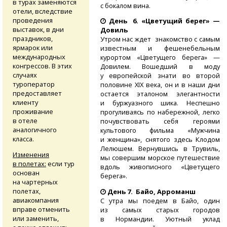
в турах заменяются
с бокалом вина.
отели, вследствие
проведения
День 6. «Цветущий берег» —
выставок, в дни
Довиль
праздников,
Утром нас ждет знакомство с самым
ярмарок или
известным и фешенебельным
международных
курортом «Цветущего берега» —
конгрессов. В этих
Довилем. Вошедший в моду
случаях
у европейской знати во второй
туроператор
половине XIX века, он и в наши дни
предоставляет
остается эталоном элегантности
клиенту
и буржуазного шика. Неспешно
проживание
прогуливаясь по набережной, легко
в отеле
почувствовать себя героями
аналогичного
культового фильма «Мужчина
класса.
и женщина», снятого здесь Клодом
Лелюшем. Вернувшись в Трувиль,
Изменения
мы совершим морское путешествие
в полетах:
если тур
вдоль живописного «Цветущего
основан
берега».
на чартерных
полетах,
День 7. Байо, Арроманш
авиакомпания
С утра мы поедем в Байо, один
вправе отменить
из самых старых городов
или заменить,
в Нормандии. Уютный уклад