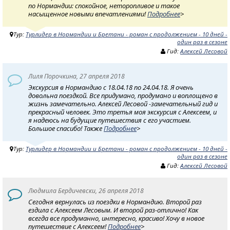
по Нормандии: спокойное, неторопливое и такое
насыщенное новыми впечатлениями!
Подробнее
>
Тур:
Турлидер в Нормандии и Бретани - роман с продолжением - 10 дней -
один раз в сезоне
Гид:
Алексей Лесовой
Лиля Порочкина, 27 апреля 2018
Экскурсия в Нормандию с 18.04.18 по 24.04.18. Я очень
довольна поездкой. Все придумано, продумано и воплощено в
жизнь замечательно. Алексей Лесовой -замечательный гид и
прекрасный человек. Это третья моя экскурсия с Алексеем, и
я надеюсь на будущие путешествия с его участием.
Большое спасибо! Также
Подробнее
>
Тур:
Турлидер в Нормандии и Бретани - роман с продолжением - 10 дней -
один раз в сезоне
Гид:
Алексей Лесовой
Людмила Бердичевски, 26 апреля 2018
Сегодня вернулась из поездки в Нормандию. Второй раз
ездила с Алексеем Лесовым. И второй раз-отлично! Как
всегда все продуманно, интересно, красиво! Хочу в новое
путешествие с Алексеем!
Подробнее
>