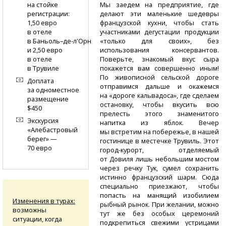
Мы заедем на предприятие, где
на стойке
делают эти маленькие шедевры
регистрации:
французской кухни, чтобы стать
1,50 евро
участниками дегустации продукции
в отеле
«только для своих», без
в Баньоль–де-л'Орн
использования консервантов.
и 2,50 евро
Поверьте, знакомый вкус сыра
в отеле
покажется вам совершенно иным!
в Трувиле
По живописной сельской дороге
Доплата
отправимся дальше и окажемся
за одноместное
на «дороге кальвадоса», где сделаем
размещение
остановку, чтобы вкусить всю
$450
прелесть этого знаменитого
Экскурсия
напитка из яблок. Вечер
«Алебастровый
мы встретим на побережье, в нашей
берег» —
гостинице в местечке Трувиль. Этот
70 евро
город-курорт,
отделяемый
от Довиля лишь небольшим мостом
через речку Тук, сумел сохранить
истинно французский шарм. Сюда
специально приезжают, чтобы
попасть на манящий изобилием
Изменения в турах:
рыбный рынок. При желании, можно
возможны
тут же без особых церемоний
ситуации, когда
подкрепиться свежими устрицами