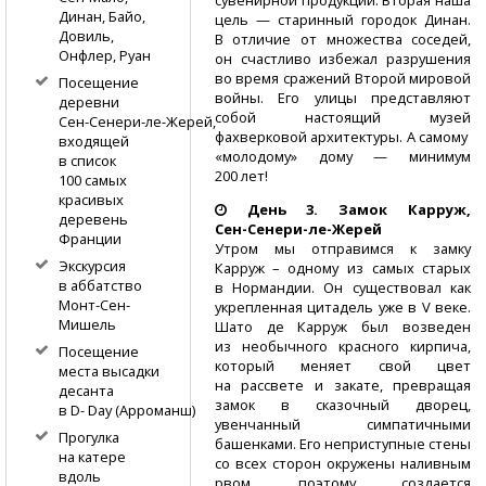
Динан, Байо,
цель — старинный городок Динан.
Довиль,
В отличие от множества соседей,
Онфлер, Руан
он счастливо избежал разрушения
во время сражений Второй мировой
Посещение
войны. Его улицы представляют
деревни
собой настоящий музей
Сен-Сенери-ле-Жерей,
фахверковой архитектуры. А самому
входящей
«молодому» дому — минимум
в список
200 лет!
100 самых
красивых
День 3. Замок Карруж,
деревень
Сен-Сенери-ле-Жерей
Франции
Утром мы отправимся к замку
Экскурсия
Карруж – одному из самых старых
в аббатство
в Нормандии. Он существовал как
Монт-Сен-
укрепленная цитадель уже в V веке.
Мишель
Шато де Карруж был возведен
из необычного красного кирпича,
Посещение
который меняет свой цвет
места высадки
на рассвете и закате, превращая
десанта
замок в сказочный дворец,
в D- Day (Арроманш)
увенчанный симпатичными
Прогулка
башенками. Его неприступные стены
на катере
со всех сторон окружены наливным
вдоль
рвом, поэтому создается