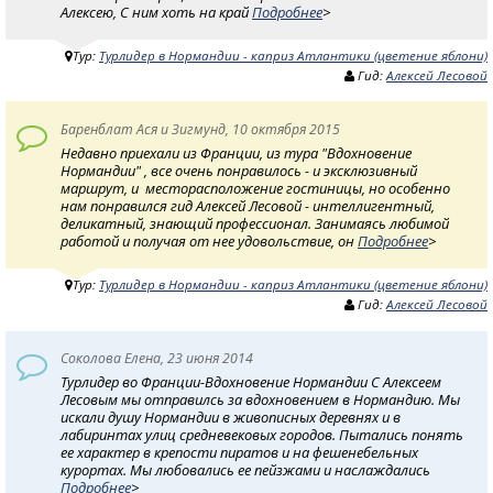
Алексею, С ним хоть на край
Подробнее
>
Тур:
Турлидер в Нормандии - каприз Атлантики (цветение яблони)
Гид:
Алексей Лесовой
Баренблат Ася и Зигмунд, 10 октября 2015
Недавно приехали из Франции, из тура "Вдохновение
Нормандии" , все очень понравилось - и эксклюзивный
маршрут, и месторасположение гостиницы, но особенно
нам понравился гид Алексей Лесовой - интеллигентный,
деликатный, знающий профессионал. Занимаясь любимой
работой и получая от нее удовольствие, он
Подробнее
>
Тур:
Турлидер в Нормандии - каприз Атлантики (цветение яблони)
Гид:
Алексей Лесовой
Соколова Елена, 23 июня 2014
Турлидер во Франции-Вдохновение Нормандии С Алексеем
Лесовым мы отправилсь за вдохновением в Нормандию. Мы
искали душу Нормандии в живописных деревнях и в
лабиринтах улиц средневековых городов. Пытались понять
ее характер в крепости пиратов и на фешенебельных
курортах. Мы любовались ее пейзжами и наслаждались
Подробнее
>