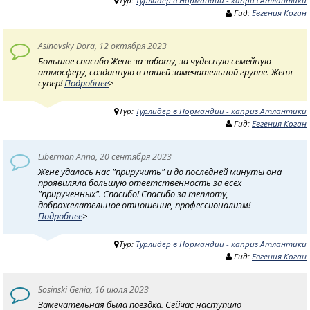
Тур:
Турлидер в Нормандии - каприз Атлантики
Гид:
Евгения Коган
Asinovsky Dora, 12 октября 2023
Большое спасибо Жене за заботу, за чудесную семейную
атмосферу, созданную в нашей замечательной группе. Женя
супер!
Подробнее
>
Тур:
Турлидер в Нормандии - каприз Атлантики
Гид:
Евгения Коган
Liberman Anna, 20 сентября 2023
Жене удалось нас "приручить" и до последней минуты она
проявиляла большую ответственность за всех
"прирученных". Спасибо! Спасибо за теплоту,
доброжелательное отношение, профессионализм!
Подробнее
>
Тур:
Турлидер в Нормандии - каприз Атлантики
Гид:
Евгения Коган
Sosinski Genia, 16 июля 2023
Замечательная была поездка. Сейчас наступило