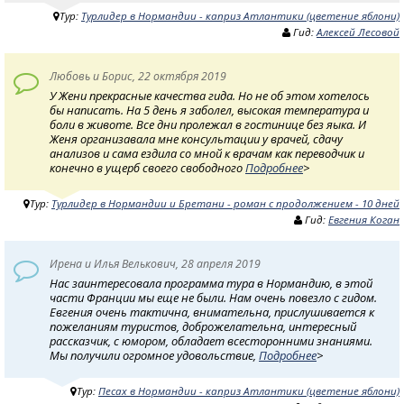
Тур:
Турлидер в Нормандии - каприз Атлантики (цветение яблони)
Гид:
Алексей Лесовой
Любовь и Борис, 22 октября 2019
У Жени прекрасные качества гида. Но не об этом хотелось
бы написать. На 5 день я заболел, высокая температура и
боли в животе. Все дни пролежал в гостинице без яыка. И
Женя организавала мне консультации у врачей, сдачу
анализов и сама ездила со мной к врачам как переводчик и
конечно в ущерб своего свободного
Подробнее
>
Тур:
Турлидер в Нормандии и Бретани - роман с продолжением - 10 дней
Гид:
Евгения Коган
Ирена и Илья Велькович, 28 апреля 2019
Нас заинтересовала программа тура в Нормандию, в этой
части Франции мы еще не были. Нам очень повезло с гидом.
Евгения очень тактична, внимательна, прислушивается к
пожеланиям туристов, доброжелательна, интересный
рассказчик, с юмором, обладает всесторонними знаниями.
Мы получили огромное удовольствие,
Подробнее
>
Тур:
Песах в Нормандии - каприз Атлантики (цветение яблони)