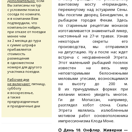
Дополнительно:
Если
вантовому мосту «Нормандия»,
Вы записаны на тур
перекинутому над эстуарием Сены.
с условием поиска
соседа по комнате,
Мы посетим дворец Бенедиктин, в
и в компании Вам
рыбацком городке Фекам. Здесь
подтвердили, что
по старинным рецептам монахов
компаньон найден,
изготавливается знаменитый ликер,
при отказе от поездки
настоянный на 27−и травах. Узнав
менее чем
за 2 месяца до тура
некоторые секреты его
к сумме штрафа
производства, мы отправимся
прибавляется
на дегустацию. Ну а после нас ждет
стоимость
встреча с несравненной Этрета.
размещения
Этот маленький рыбацкий поселок
в одноместном
номере для другого
известен на весь мир
участника поездки.
неповторимыми белоснежными
меловыми утесами, возносящимися
Рабочие дни
на высоту до 200 м.
не включают:
пятницу,
субботу
В их причудливых формах при
и воскресенье,
желании можно увидеть многое.
а также
Ги де Мопассан, например,
предпраздничные
разглядел хобот слона. Скалы
и праздничные дни
Этрета являлись излюбленным
мотивом работ основоположника
импрессионизма Клода Моне.
День 10. Онфлер. Живерни —