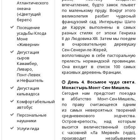
Атлантического
впечатление, будто замок плывет
океана
по маленькому пруду. Вокруг этого
(«Цветущий
великолепия разбит чудесный
берег»)
французский сад. Интерьеры Шато
де Карруж выполнены в самых
Посещение
разных стилях от эпохи Генриха
усадьбы Клода
II до Людовика XIII. Затем мы поедем
Моне
в очаровательную деревушку
«Живерни»
Сен-Сенери-ле-Жерей,
Дегустация
воплотившую в себе пасторальную
сыров
прелесть нормандской провинции.
Камамбер,
Она входит в список 100 самых
Ливаро,
красивых деревень Франции.
Понт-Левек
и Нефшатель
День 4. Восьмое чудо света.
Монастырь
Монт-Сен-Мишель
Дегустация
Сегодня нам предстоит поездка
кальвадоса
в аббатство
Монт-Сен-Мишель,
Комфортабельный
по праву считающееся одним
автобус
из самых невероятных творений
Персональные
средневекового зодчества.
наушники
Остров-крепость,
над которым
высится величественный собор
Услуги гида
с часовней «Ла Мервей» (чудо),
производит незабываемое