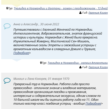
Тур:
Турлидер в Нормандии и Бретани - роман с продолжением - 13 дней
Гид:
Евгения Коган
Анна и Александр , 30 июня 2022
Путешествовали с Евгенией-Женечкой по Нормандии.
Интеллигентная, доброжелательная, знаток французской
истории и культуры. Нормандия с Женей была прекрасна.
Изумительный Живерни, Мистический Сен-Мишель,
величественные скалы Этреты и свежайшие устрицы с
ароматным кальвадосом в гламурных Довиле и Трувиле,
Подробнее
>
Тур:
Турлидер в Нормандии - каприз Атлантики
Гид:
Евгения Коган
Михаил и Лана Кокорев, 01 января 1970
Прекрасный тур в Нормандию. Работа гида просто
превосходна - отличное знание и владение материалом,
превосходная организация поездки и проживания,
интересные и содержательные экскурсии, одним словом по
10 бальной шкале мы бы оценили работу гида на 11. Один
только мастер-класс поедания устриц - вообще
Подробнее
>