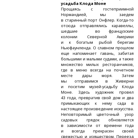
усадьба Клода Моне
Прощаясь с гостеприимной
Нормандией, мы заедем
в старинный порт Онфлер.
Когда-то
отсюда отправлялись каравеллы,
шедшие во французские
колонии Северной Америки
и к богатым рыбой берегам
Ньюфаунленда. О славном прошлом
еще напоминает гавань, забитая
большими и малыми судами, а также
множество милых ресторанчиков,
где в меню всегда на почетном
месте дары моря. Затем
мы отправимся в Живерни
и посетим
музей-усадьбу
Клода
Моне. Здесь художник провел
43 года, превратив свой дом и два
примыкающих к нему сада в
настоящее произведение искусства.
Неповторимый цветочный узор
садовых грядок обновляется
в зависимости от времени года
и всегда прекрасен своей
свежестью и изяществом. Переезд