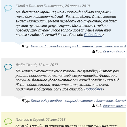
Юлий и Татьяна Гальперины, 26 апреля 2019
Мы бывали во Франции, но в Нормандии были впервые. С
нами был великолепный гид - Евгения Коган. Очень хорошо
знает материал и умеет передать его туристам, создает
прекрасную атмосферу в группе. Мы знакомы с ней по
предыдущим турам и уже запланировали еще один тур
летом с гидом Евгенией Коган. Спасибо
Подробнее
>
Тур:
Песах в Нормандии - каприз Атлантики (цветение яблони)
Гид:
Евгения Коган
Люба Юхвид, 12 мая 2017
Мы много путешествуем с компанием Турлидер, В этот раз
решили побывать в настоящей, сохранившейся Франции и
получили большое удовольствие от нашей поездки. Наш гид
Женя - обаятельная, внимательная, знающая и очень
приятная в общении. Большое спасибо!
Подробнее
>
Тур:
Песах в Нормандии - каприз Атлантики (цветение яблони)
Гид:
Евгения Коган
Изольда и Сергей, 06 мая 2018
Алексей, спасибо за отлично организованное путешествие