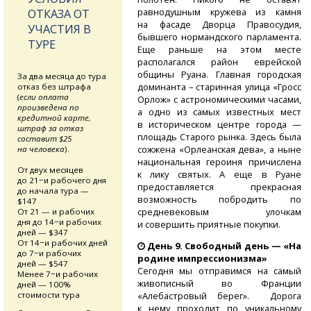
равнодушным кружева из камня
ОТКАЗА ОТ
на фасаде Дворца Правосудия,
УЧАСТИЯ В
бывшего нормандского парламента.
ТУРЕ
Еще раньше на этом месте
располагался район еврейской
общины Руана. Главная городская
За два месяца до тура
доминанта – старинная улица «Гросс
отказ без штрафа
(
если оплата
Орлож» с астрономическими часами,
произведена по
а одно из самых известных мест
кредитной карте,
в историческом центре города —
штраф за отказ
площадь Старого рынка. Здесь была
составит $25
сожжена «Орлеанская дева», а ныне
на человека
).
национальная героиня причислена
От двух месяцев
к лику святых. А еще в Руане
до 21−и рабочего дня
предоставляется прекрасная
до начала тура —
возможность побродить по
$147
средневековым улочкам
От 21 — и рабочих
дня до 14−и рабочих
и совершить приятные покупки.
дней — $347
От 14−и рабочих дней
День 9. Свободный день — «На
до 7−и рабочих
родине импрессионизма»
дней — $547
Сегодня мы отправимся на самый
Менее 7−и рабочих
живописный во Франции
дней — 100%
стоимости тура
«Алебастровый берег». Дорога
к нему проходит по уникальному