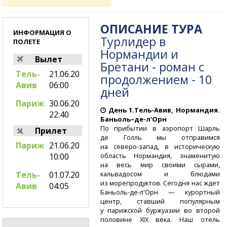
ОПИСАНИЕ ТУРА
ИНФОРМАЦИЯ О
Турлидер в
ПОЛЕТЕ
Нормандии и
Вылет
Бретани - роман с
Тель-
21.06.20
продолжением - 10
Авив
06:00
дней
Париж
30.06.20
День
1.Тель-Авив,
Нормандия.
22:40
Баньоль–де-л'Орн
По прибытии в аэропорт Шарль
Прилет
де Голль мы отправимся
Париж
21.06.20
на северо-запад,
в историческую
область Нормандия, знаменитую
10:00
на весь мир своими сырами,
кальвадосом и блюдами
Тель-
01.07.20
из морепродуктов. Сегодня нас ждет
Авив
04:05
Баньоль-де-л'Орн
— курортный
центр, ставший популярным
у парижской буржуазии во второй
половине XIX века. Наш отель