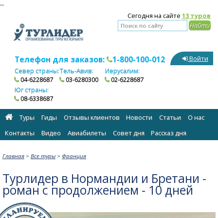
--
Сегодня на сайте
13 туров
Телефон для заказов:
1-800-100-012
Войти
Север страны:
Тель-Авив:
Иерусалим:
04-6228687
03-6280300
02-6228687
Юг страны:
08-6338687
Туры
Гиды
Отзывы клиентов
Новости
Статьи
О нас
Контакты
Видео
Авиабилеты
Cовет дня
Рассказ дня
Главная
>
Все туры
>
Франция
Турлидер в Нормандии и Бретани -
роман с продолжением - 10 дней