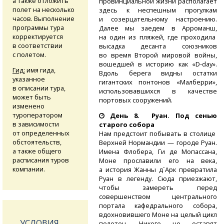
а также отложить
провинциальной жизни располагает
полет на несколько
здесь к неспешным прогулкам
часов. Выполнение
и созерцательному настроению.
программы тура
Далее мы заедем в Арроманш,
корректируется
на один из пляжей, где проходила
в соответствии
высадка десанта союзников
с полетом.
во время Второй мировой войны,
вошедшей в историю как
«D-day».
Гид:
имя гида,
Вдоль берега видны остатки
указанное
гигантских понтонов «Малберри»,
в описании тура,
использовавшихся в качестве
может быть
портовых сооружений.
изменено
туроператором
День 8. Руан. Под сенью
в зависимости
старого собора
от определенных
Нам предстоит побывать в столице
обстоятельств,
Верхней Нормандии — городе Руан.
а также общего
Имена Флобера, Ги де Мопассана,
расписания туров
Моне прославили его на века,
компании.
а история Жанны д`Арк превратила
Руан в легенду. Сюда приезжают,
чтобы замереть перед
совершенством центрального
портала кафедрального собора,
вдохновившего Моне на целый цикл
УСЛОВИЯ
полотен. Никого не оставят