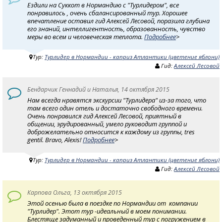
Ездили на Суккот в Нормандию с "Турлидером", все
понравилось , очень сбалансированный тур. Хорошее
впечатление оставил гид Алексей Лесовой, поразила глубина
его знаний, интеллигентность, образованность, чувство
меры во всем и человеческая теплота.
Подробнее
>
Тур:
Турлидер в Нормандии - каприз Атлантики (цветение яблони)
Гид:
Алексей Лесовой
Бендарчик Геннадий и Наталья, 14 октября 2015
Нам всегда нравятся экскурсии "Турлидера" из-за того, что
там всего один отель и достаточно свободного времени.
Очень понравился гид Алексей Лесовой, приятный в
общении, эрудированный, умело руководит группой и
доброжелательно относится к каждому из группы, tres
gentil. Bravo, Alexis!
Подробнее
>
Тур:
Турлидер в Нормандии - каприз Атлантики (цветение яблони)
Гид:
Алексей Лесовой
Карпова Ольга, 13 октября 2015
Этой осенью была в поездке по Нормандии от компании
"Турлидер". Этот тур -идеальный в моем понимании.
Блестяще задуманный и проведенный тур с погружением в