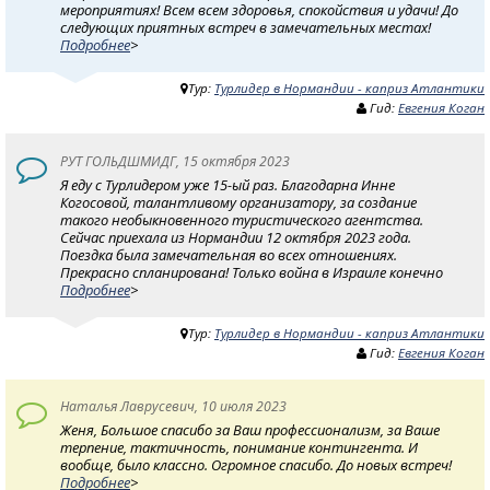
мероприятиях! Всем всем здоровья, спокойствия и удачи! До
следующих приятных встреч в замечательных местах!
Подробнее
>
Тур:
Турлидер в Нормандии - каприз Атлантики
Гид:
Евгения Коган
РУТ ГОЛЬДШМИДГ, 15 октября 2023
Я еду с Турлидером уже 15-ый раз. Благодарна Инне
Когосовой, талантливому организатору, за создание
такого необыкновенного туристического агентства.
Сейчас приехала из Нормандии 12 октября 2023 года.
Поездка была замечательная во всех отношениях.
Прекрасно спланирована! Только война в Израиле конечно
Подробнее
>
Тур:
Турлидер в Нормандии - каприз Атлантики
Гид:
Евгения Коган
Наталья Лаврусевич, 10 июля 2023
Женя, Большое спасибо за Ваш профессионализм, за Ваше
терпение, тактичность, понимание контингента. И
вообще, было классно. Огромное спасибо. До новых встреч!
Подробнее
>