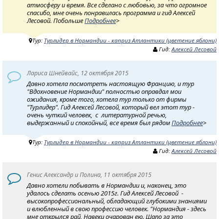
атмосферу и время. Все сделано с любовью, за что огромное
спасибо, мне очень понравилась программа и гид Алексей
Лесовой. Побольше
Подробнее
>
Тур:
Турлидер в Нормандии - каприз Атлантики (цветение яблони)
Гид:
Алексей Лесовой
Лариса Шнейвайс, 12 октября 2015
Давно хотела посмотреть настоящую Францию, и тур
"Вдохновение Нормандии" полностью оправдал мои
ожидания, кроме того, хотела тур только от фирмы
"Турлидер". Гид Алексей Лесовой, который вел этот тур -
очень чуткий человек, с литературной речью,
выдержанный и спокойный, все время был рядом
Подробнее
>
Тур:
Турлидер в Нормандии - каприз Атлантики (цветение яблони)
Гид:
Алексей Лесовой
Генис Александр и Полина, 11 октября 2015
Давно хотели побывать в Нормандии и, наконец, это
удалось сделать осенью 2015г. Гид Алексей Лесовой -
высокопрофессиональный, обладающий глубокими знаниями
и влюбленный в свою профессию человек. "Нормандия - здесь
мне открылся рай, Навеки очарован ею. Шапо за это