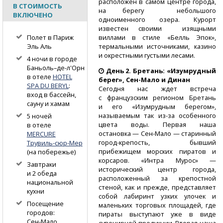
расположен в самом центре города,
В СТОИМОСТЬ
на берегу небольшого
ВКЛЮЧЕНО
одноименного озера. Курорт
известен своими изящными
виллами в стиле «Белль Эпок»,
Полет в Париж
термальными источниками, казино
Эль Аль
и окрестными густыми лесами.
4 ночи в городе
Баньоль–де-л'Орн
День 2. Бретань: «Изумрудный
в отеле
HOTEL
берег»,
Сен-Мало
и Динан
SPA DU BERYL
:
Сегодня нас ждет встреча
вход в бассейн,
с французским регионом Бретань
сауну и хамам
и его «Изумрудным берегом»,
называемым так
из-за
особенного
5 ночей
цвета воды. Первая наша
в отеле
остановка —
Сен-Мало
— старинный
MERCURE
город-крепость,
бывший
Трувиль-сюр-Мер
прибежищем морских пиратов и
(на побережье)
корсаров. «Интра Мурос» —
Завтраки
исторический центр города,
и 2 обеда
расположенный за крепостной
национальной
стеной, как и прежде, представляет
кухни
собой лабиринт узких улочек и
Посещение
маленьких торговых площадей, где
городов:
пираты выступают уже в виде
Сен-Мало,
сувенирной продукции. Вторая наша