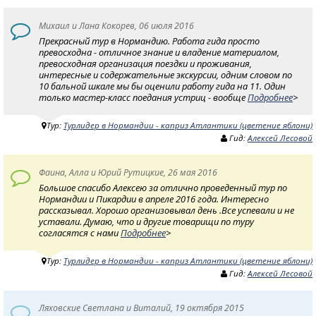
Михаил и Лана Кокорев, 06 июля 2016
Прекрасный тур в Нормандию. Работа гида просто
превосходна - отличное знание и владение материалом,
превосходная организация поездки и проживания,
интересные и содержательные экскурсии, одним словом по
10 бальной шкале мы бы оценили работу гида на 11. Один
только мастер-класс поедания устриц - вообще
Подробнее
>
Тур:
Турлидер в Нормандии - каприз Атлантики (цветение яблони)
Гид:
Алексей Лесовой
Фаина, Алла и Юрий Рутицкие, 26 мая 2016
Большое спасибо Алексею за отлично проведенный тур по
Нормандии и Пикардии в апреле 2016 года. Интересно
рассказывал. Хорошо организовывал день .Все успевали и не
уставали. Думаю, что и другие товарищи по туру
согласятся с нами
Подробнее
>
Тур:
Турлидер в Нормандии - каприз Атлантики (цветение яблони)
Гид:
Алексей Лесовой
Ляховские Светлана и Виталий, 19 октября 2015