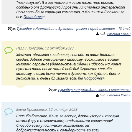
"послевкусие". Я в восторге от всего того, что видела,
особенно от французской провинции. Столько интересного!
Всем спасибо за хорошую компанию, а Жене низкий поклон за
все.
Подробнее
>
Тур:
Турлидер в Нормандии и Бретани - роман с продолжением - 13 дней
Гид:
Евгения Коган
Нелли Полушин, 12 октября 2023
Женечка, обнимаю с любовью, спасибо за ваше большое
сердце, доброе отношение к каждому, восхищаюсь вашим
юмором, огромное удовольствие! Удачи! Надеюсь на новые
путешествия после нашей победы! Огромное спасибо
каждому, с вами было тепло и душевно, как будто с давно
знакомыми и очень близкими, если бы
Подробнее
>
Тур:
Турлидер в Нормандии - каприз Атлантики
Гид:
Евгения Коган
Елена Прокопенко, 12 октября 2023
Спасибо большое, Женя, за лёгкую, французскую и теплую
атмосферу в немаленьком, отдыхающем коллективе!
Спасибо всем участникам коллектива за
доброжелательность и солидарность во всех