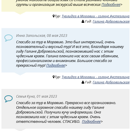
группы и организация экскурсий выше всяческих
Подробнее
>
Тур:
Турлидер в Моравии - солнце Аустерлица
Гид:
Галина Добровольская
Инна Запольская, 08 мая 2023
Спасибо за тур в Моравию. Это был интересный, очень
познавателный и вкусный тур! И всё это, благодаря нашему
гиду Галине Добровольской, познакомившей нас с этим
чудесным краем. Галина пленила нас всех своим обаянием,
профессионализмом и вниманием. Большое спасибо за
прекрасный тур!
Подробнее
>
Тур:
Турлидер в Моравии - солнце Аустерлица
Гид:
Галина Добровольская
Семья Куна, 01 мая 2023
Спасибо за тур в Моравию. Прекрасно все организовано.
Отдельное огромное спасибо нашему гиду Галине
Добровольской. Получили кучу информации. Она
познакомила нас с этим чудесным краем. Очень
ответственный человек. СПАСИБО.
Подробнее
>