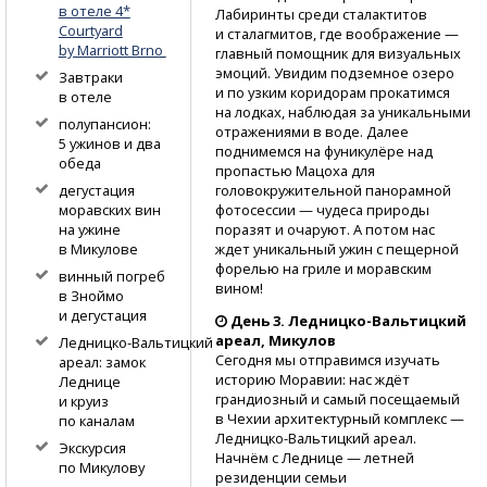
в отеле 4*
Лабиринты среди сталактитов
Courtyard
и сталагмитов, где воображение —
by Marriott Brno
главный помощник для визуальных
эмоций. Увидим подземное озеро
Завтраки
и по узким коридорам прокатимся
в отеле
на лодках, наблюдая за уникальными
полупансион:
отражениями в воде. Далее
5 ужинов и два
поднимемся на фуникулёре над
обеда
пропастью Мацоха для
головокружительной панорамной
дегустация
фотосессии — чудеса природы
моравских вин
поразят и очаруют. А потом нас
на ужине
ждет уникальный ужин с пещерной
в Микулове
форелью на гриле и моравским
винный погреб
вином!
в Зноймо
и дегустация
День 3.
Ледницко-Вальтицкий
ареал, Микулов
Ледницко-Вальтицкий
Сегодня мы отправимся изучать
ареал: замок
историю Моравии: нас ждёт
Леднице
грандиозный и самый посещаемый
и круиз
в Чехии архитектурный комплекс —
по каналам
Ледницко-Вальтицкий
ареал.
Экскурсия
Начнём с Леднице — летней
по Микулову
резиденции семьи