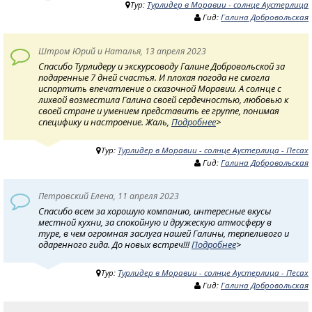
Тур:
Турлидер в Моравии - солнце Аустерлица
Гид:
Галина Добровольская
Штром Юрий и Наталья, 13 апреля 2023
Спасибо Турлидеру и экскурсоводу Галине Добровольской за
подаренные 7 дней счастья. И плохая погода не смогла
испортить впечатление о сказочной Моравии. А солнце с
лихвой возместила Галина своей сердечностью, любовью к
своей стране и умением представить ее группе, понимая
специфику и настроение. Жаль,
Подробнее
>
Тур:
Турлидер в Моравии - солнце Аустерлица - Песах
Гид:
Галина Добровольская
Петровский Елена, 11 апреля 2023
Спасибо всем за хорошую компанию, интересные вкусы
местной кухни, за спокойную и дружескую атмосферу в
туре, в чем огромная заслуга нашей Галины, терпеливого и
одаренного гида. До новых встреч!!!
Подробнее
>
Тур:
Турлидер в Моравии - солнце Аустерлица - Песах
Гид:
Галина Добровольская