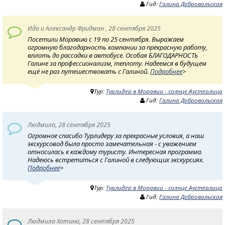
Гид:
Галина Добровольская
Ида и Александр Фридман , 28 сентября 2025
Посетили Моравию с 19 по 25 сентября. Выражаем
огромную благодарность компании за прекрасную работу,
вплоть до рассадки в автобусе. Особая БЛАГОДАРНОСТЬ
Галине за профессионализм, теплоту. Надеемся в будущем
ещё не раз путешествовать с Галиной.
Подробнее
>
Тур:
Турлидер в Моравии - солнце Аустерлица
Гид:
Галина Добровольская
Людмила, 28 сентября 2025
Огромное спасибо Турлидеру за прекрасные условия, а наш
экскурсовод была просто замечательная - с уважением
относилась к каждому туристу. Интересная программа.
Надеюсь встретиться с Галиной в следующих экскурсиях.
Подробнее
>
Тур:
Турлидер в Моравии - солнце Аустерлица
Гид:
Галина Добровольская
Людмила Хотина, 28 сентября 2025