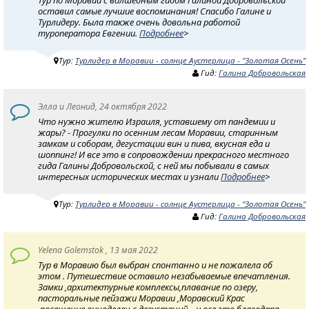
оставил самые лучшие воспоминания! Спасибо Галине и
Турлидеру. Была также очень довольна работой
туроператора Евгении.
Подробнее
>
Тур:
Турлидер в Моравии - солнце Аустерлица - "Золотая Осень"
Гид:
Галина Добровольская
Элла и Леонид, 24 октября 2022
Что нужно жителю Израиля, уставшему от пандемии и
жары? - Прогулки по осенним лесам Моравии, старинным
замкам и соборам, дегустации вин и пива, вкусная еда и
шоппинг! И все это в сопровождении прекрасного местного
гида Галины Добровольской, с ней мы побывали в самых
интересных исторических местах и узнали
Подробнее
>
Тур:
Турлидер в Моравии - солнце Аустерлица - "Золотая Осень"
Гид:
Галина Добровольская
Yelena Golemstok , 13 мая 2022
Тур в Моравию был выбран спонтанно и не пожалела об
этом . Путешествие оставило незабываемые впечатления.
Замки ,архитектурные комплексы,плавание по озеру,
пасторальные пейзажи Моравии ,Моравский Крас
,посещение виноделен с дегустаций ...и все это благодаря