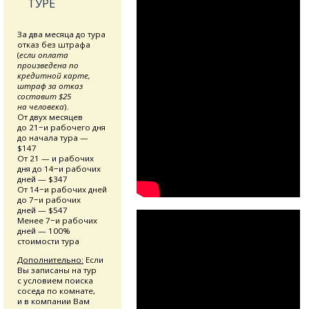
ТУРЕ
За два месяца до тура
отказ без штрафа
(
если оплата
произведена по
кредитной карте,
штраф за отказ
составит $25
на человека
).
От двух месяцев
до 21−и рабочего дня
до начала тура —
$147
От 21 — и рабочих
дня до 14−и рабочих
дней — $347
От 14−и рабочих дней
до 7−и рабочих
дней — $547
Менее 7−и рабочих
дней — 100%
стоимости тура
Дополнительно:
Если
Вы записаны на тур
с условием поиска
соседа по комнате,
и в компании Вам