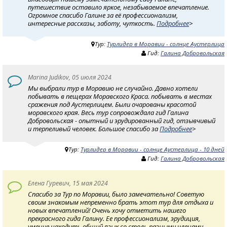
путешествие оставило яркое, незабываемое впечатление.
Огромное спасибо Галине за её профессионализм,
интересные рассказы, заботу, чуткость.
Подробнее
>
Тур:
Турлидер в Моравии - солнце Аустерлица
Гид:
Галина Добровольская
Marina Judikov, 05 июля 2024
Мы выбрали тур в Моравию не случайно. Давно хотели
побывать в пещерах Моравского Краса. побывать в местах
сражения под Аустерлицем. Были очарованы красотой
моравского края. Весь тур сопровождала гид Галина
Добровольская - опытный и эрудированный гид, отзывчивый
и терпеливый человек. Большое спасибо за
Подробнее
>
Тур:
Турлидер в Моравии - солнце Аустерлица - 10 дней
Гид:
Галина Добровольская
Елена Гуревич, 15 мая 2024
Спасибо за Тур по Моравии, было замечательно! Советую
своим знакомым непременно брать этот тур для отдыха и
новых впечатлений! Очень хочу отметить нашего
прекрасного гида Галину. Ее профессионализм, эрудиция,
умение находить общий язык со столь разными членами