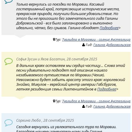
Только вернулись из поездки по Моравии. Касивый
гостеприимный край, потрясающие исторические места,
прекрасная природа, получили большое удовольствие. Но
этого бы не произошло без замечательного гида Галины
Добровольской - все было запланировано и выполнено
идеально, чётко, без срывов. Галина обладает
Подробнее
>
Тур:
Турлидер в Моравии - солнце Аустерлица
Гид:
Галина Добровольская
Софья Зусин и Яков Богатин, 28 сентября 2025
В дальних краях оставляем мы сердца частицу… Слова этой
песни удивительно подходят под описание нашего
незабываемого путешествия по Моравии (Чехия).
Невозможно будет забыть красоту этого края: королевский
Зноймо, Микулов – еврейский центр империи Габсбургов,
летняя резиденция семьи Лихтенштейнов в
Подробнее
>
Тур:
Турлидер в Моравии - солнце Аустерлица
Гид:
Галина Добровольская
Соркина Люба , 28 сентября 2025
Сегодня вернулась из увлекательного тура по Моравии.
Благодаря нашему замечательному гиду Галине,