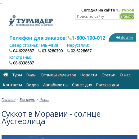
--
Сегодня на сайте
13 туров
Телефон для заказов:
1-800-100-012
Войти
Север страны:
Тель-Авив:
Иерусалим:
04-6228687
03-6280300
02-6228687
Юг страны:
08-6338687
Туры
Гиды
Отзывы клиентов
Новости
Статьи
О нас
Контакты
Видео
Авиабилеты
Cовет дня
Рассказ дня
Главная
>
Все туры
>
Чехия
Суккот в Моравии - солнце
Аустерлица