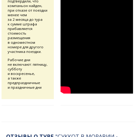
подтвердили, что
компаньон найден,
при отказе от поездки
менее чем
за 2 месяца до тура
к сумме штрафа
прибавляется
стоимость
размещения
в одноместном
номере для другого
участника поездки.
Рабочие дни
не включают: пятницу,
субботу
и воскресенье,
а также
предпраздничные
и праздничные дни
ОТЗЫВЫ О ТУРЕ
"СУККОТ В МОРАВИИ -