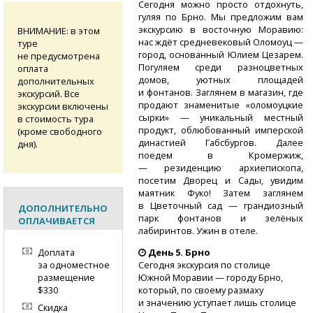
Сегодня можно просто отдохнуть,
гуляя по Брно. Мы предложим вам
экскурсию в восточную Моравию:
ВНИМАНИЕ: в этом
нас ждёт средневековый Оломоуц —
туре
город, основанный Юлием Цезарем.
не предусмотрена
Погуляем среди разноцветных
оплата
домов, уютных площадей
дополнительных
и фонтанов. Заглянем в магазин, где
экскурсий. Все
продают знаменитые «оломоуцкие
экскурсии включены
сырки» — уникальный местный
в стоимость тура
продукт, облюбованный имперской
(кроме свободного
династией Габсбургов. Далее
дня).
поедем в Кромержиж,
— резиденцию архиепископа,
посетим Дворец и Сады, увидим
маятник Фуко! Затем заглянем
в Цветочный сад — грандиозный
ДОПОЛНИТЕЛЬНО
парк фонтанов и зелёных
ОПЛАЧИВАЕТСЯ
лабиринтов. Ужин в отеле.
Доплата
День 5. Брно
за одноместное
Сегодня экскурсия по столице
размещение
Южной Моравии — городу Брно,
$330
который, по своему размаху
и значению уступает лишь столице
Скидка