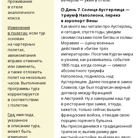
Вечером — ужин в отеле.
проживание
в отеле
День 7. Солнце Аустерлица —
аналогичного
триумф Наполеона, переез
класса.
в аэропорт Вены
Как много мы читали про Аустерлиц,
Изменения
и сегодня, спустя годы, увидим
в полетах:
если тур
своими глазами поля битвы и холмы
основан
Моравии — сцену военных
на чартерных
действий в «битве трёх
полетах,
императоров». Посетим Курган мира
авиакомпания
и узнаем, как развивались события
вправе отменить
1805 года, когда солнце — символ
или заменить,
абсолютного триумфа
а также отложить
Наполеона, поднялось над
полет на несколько
Аустерлицем. Далее поедем в замок
часов. Выполнение
Славков, где был подписан мирный
программы тура
договор между Францией
корректируется
и Австрией. Ну а завершим наш тур
в соответствии
в ресторане при замке, откуда,
с полетом.
кажется, только сейчас вышли
Гид:
имя гида,
французские войска, отведав свою
указанное
порцию горячего бульона.
в описании тура,
Мы присоединимся к традиционной
может быть
трапезе и, выпив
рюмку-две
изменено
местной настойки, выйдем во двор,