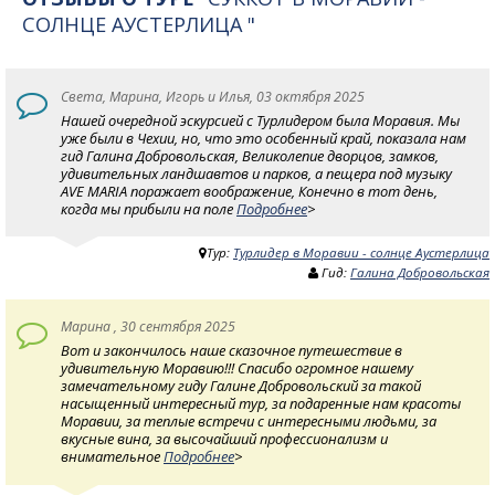
СОЛНЦЕ АУСТЕРЛИЦА "
Света, Марина, Игорь и Илья, 03 октября 2025
Нашей очередной эскурсией с Турлидером была Моравия. Мы
уже были в Чехии, но, что это особенный край, показала нам
гид Галина Добровольская, Великолепие дворцов, замков,
удивительных ландшавтов и парков, а пещера под музыку
AVE MARIA поражает воображение, Конечно в тот день,
когда мы прибыли на поле
Подробнее
>
Тур:
Турлидер в Моравии - солнце Аустерлица
Гид:
Галина Добровольская
Марина , 30 сентября 2025
Вот и закончилось наше сказочное путешествие в
удивительную Моравию!!! Спасибо огромное нашему
замечательному гиду Галине Добровольский за такой
насыщенный интересный тур, за подаренные нам красоты
Моравии, за теплые встречи с интересными людьми, за
вкусные вина, за высочайший профессионализм и
внимательное
Подробнее
>