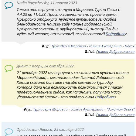
Nadia Rogachevsky, 11 апреля 2023
Только что вернулись из тура в Моравию. Тур на Песах с
4.4.23 по 11.4.23. Просто замечательно провели время.
Прекрасно отдрхнули. Чудесное путешествие! Особая
бланодарность нашему гиду Галине Добровольской.
Прекрасное сочетание: эрудированный, знающий гид и
чудесный человек, отзывчивый, всегда готовый
Подробнее
>
Тур:
Турлидер в Моравии - солнце Аустерлица - Песах
Гид:
Галина Добровольская
Диана и Игорь, 24 октября 2022
21 октября 2022 мы вернулись со сказочного путешествия в
Моравию(Чехия) с местным гидом Галиной Добровольской.
Хотим сказать большое спасибо компании Турлидер,
которая дала нам возможность познакомиться с таким
профессиональным гидом, как Галина.Мы получили массу
удовольствия! Галина - это профессионал
Подробнее
>
Тур:
Турлидер в Моравии - солнце Аустерлица - "Золотая Осень"
Гид:
Галина Добровольская
Фрейдисман Лариса, 25 октября 2022
Тур по Моравии с волшебным гидом Галиной Добровольской