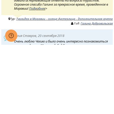
давала исчерпывающие ответы на вопросы туристов.
Огромное спасибо Галине за прекрасное время, проведенное в
Моравии!
Подробнее
>
Тур:
Турлидер в Моравии - солнце Аустерлица - дополнительная группа
Гид:
Галина Добровольская
Юлия Ставров, 20 сентября 2018
Очень люблю Чехию и было очень интересно познакомиться
с этим районом -Моравией. Гид Галина очень
коммуникабельная, знает много об этой стране и с
удовольствием делиться своими знаниями с туристами,
есть у нее умение и желание работать, Редко встречаются
такие люди. Нам повезло!
Подробнее
>
Тур:
Турлидер в Моравии - солнце Аустерлица - дополнительная группа
Гид:
Галина Добровольская
Жаннета Козак, 18 сентября 2018
Заинтересовались программой тура в Моравию от
компании Турлидер, всегда интересно увидеть новые места
и узнать что-то новое. Нам очень повезло с гидом - Галина
очень профессиональна, интересно рассказывает, у нее
замечательная речь и приятный тембр голоса, она очень