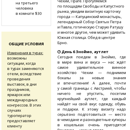
Чехии, Праге. Прогуляемся
на третьего
по площадям Свободы и Капустного
человека
рынка, увидим визитную карточку
в комнате $30
города — Капуцинский монастырь,
легендарный Собор Святых Петра
и Павла, готическую Старую Ратушу
и многое другое, чем может удивить
Южная столица. Обед в центре
Брно.
ОБЩИЕ УСЛОВИЯ
День 6 Зноймо, аутлет
Изменения в турах:
Сегодня поедем в Зноймо, где
возможны
в мире вина и вкуса — нас ждёт
ситуации, когда
самое удивительное винное
в турах заменяются
хозяйство Чехии — поднимем
отели, вследствие
бокалы за новые знания
проведения
и впечатления! А далее, почти
выставок, в дни
у самой границы с Австрией, чтобы
праздников,
ничего не упустить, посетим
ярмарок или
крупнейший аутлет, где каждый
международных
найдёт на свой вкус одежду, обувь
конгрессов. В этих
и подарки. К этому визиту надо
случаях
серьёзно подготовиться — место
туроператор
в чемодане и разноцветные купюры
предоставляет
в кошельках очень пригодятся!
клиенту