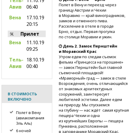
Тель-
11.10.19
Полет в Вену и переезд через
Авив
06:40
границу Австрии и Чехии
в Моравию — край виноградников,
Вена
17.10.19
замков и отменного пива.
20:15
Расселение в отеле в городе
Брно, отдых. Первая прогулка
Прилет
по столице Моравии и ужин.
Вена
11.10.19
День 2. Замок Пернштейн
09:25
и Моравский Крас
Утром едем по следам съемок
Тель-
18.10.19
фильма «Принцесса на горошине»
Авив
00:40
— замок Пернштейн был главной
съемочной площадкой!
«Мраморный» град — замок в стиле
Возрождения, очень отличающийся
от знакомых архитектурных
В СТОИМОСТЬ
сооружений, заинтересует
ВКЛЮЧЕНО
любителей эстетики. Далее едем
на природу. Мы спускаемся
на глубину — нас ждёт самая крупная
Полет в Вену
пещера Чехии и одна
(авиакомпания
из крупнейших Европы — пещера
Эль Аль)
Пункевна, расположенная
6 ночей
в заповеднике Моравский Крас.