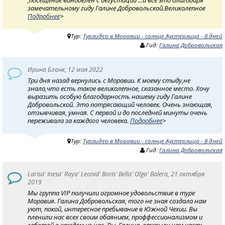
замечательному гиду Галине Добровольской.Великолепное
Подробнее
>
Тур:
Турлидер в Моравии - солнце Аустерлица - 8 дней
Гид:
Галина Добровольская
Ирина Бланк, 12 мая 2022
Три дня назад вернулись с Моравии. К моему стыду,не
знала,что есть такое великолепное, сказанное место. Хочу
выразить особую благодарность нашему гиду Галине
Добровольской. Это потрясающий человек. Очень знающая,
отзывчивая, умная. С первой и до последней минуты очень
переживала за каждого человека.
Подробнее
>
Тур:
Турлидер в Моравии - солнце Аустерлица - 8 дней
Гид:
Галина Добровольская
Larisa' Inesa' Raya' Leonid' Boris' Bella' Olga' Balera, 21 октября
2019
Мы группа VIP получили огромное удовольствие в туре
Моравия. Галина Добровольская, того не зная создала нам
уют, покой, интересное пребывание в Южной Чехии. Вы
пленили нас всех своим обаянием, проффессионализмом и