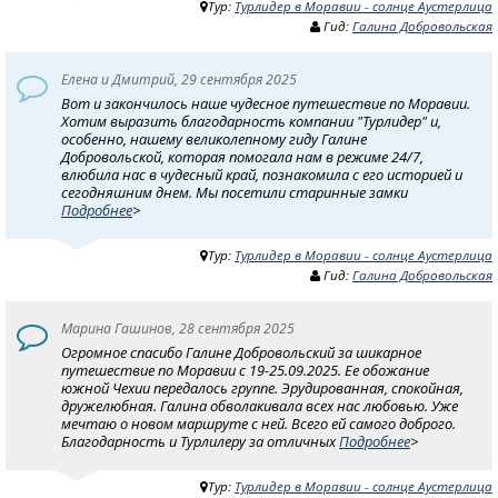
Тур:
Турлидер в Моравии - солнце Аустерлица
Гид:
Галина Добровольская
Елена и Дмитрий, 29 сентября 2025
Вот и закончилось наше чудесное путешествие по Моравии.
Хотим выразить благодарность компании "Турлидер" и,
особенно, нашему великолепному гиду Галине
Добровольской, которая помогала нам в режиме 24/7,
влюбила нас в чудесный край, познакомила с его историей и
сегодняшним днем. Мы посетили старинные замки
Подробнее
>
Тур:
Турлидер в Моравии - солнце Аустерлица
Гид:
Галина Добровольская
Марина Гашинов, 28 сентября 2025
Огромное спасибо Галине Добровольский за шикарное
путешествие по Моравии с 19-25.09.2025. Ее обожание
южной Чехии передалось группе. Эрудированная, спокойная,
дружелюбная. Галина обволакивала всех нас любовью. Уже
мечтаю о новом маршруте с ней. Всего ей самого доброго.
Благодарность и Турлилеру за отличных
Подробнее
>
Тур:
Турлидер в Моравии - солнце Аустерлица