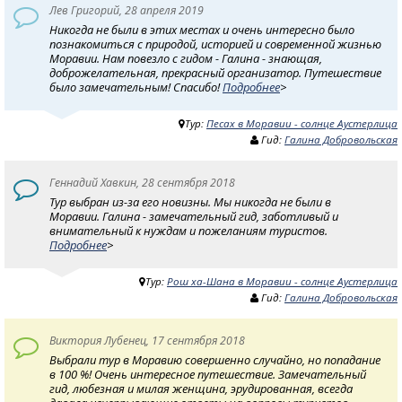
Лев Григорий, 28 апреля 2019
Никогда не были в этих местах и очень интересно было
познакомиться с природой, историей и современной жизнью
Моравии. Нам повезло с гидом - Галина - знающая,
доброжелательная, прекрасный организатор. Путешествие
было замечательным! Спасибо!
Подробнее
>
Тур:
Песах в Моравии - солнце Аустерлица
Гид:
Галина Добровольская
Геннадий Хавкин, 28 сентября 2018
Тур выбран из-за его новизны. Мы никогда не были в
Моравии. Галина - замечательный гид, заботливый и
внимательный к нуждам и пожеланиям туристов.
Подробнее
>
Тур:
Рош ха-Шана в Моравии - солнце Аустерлица
Гид:
Галина Добровольская
Виктория Лубенец, 17 сентября 2018
Выбрали тур в Моравию совершенно случайно, но попадание
в 100 %! Очень интересное путешествие. Замечательный
гид, любезная и милая женщина, эрудированная, всегда