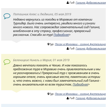
Гид:
Галина Добровольская
Поташник Алекс и Людмила, 05 мая 2019
Недавно вернулись из поездки в Моравию от компании
Турлидер. Было очень интересно, увидели много и узнали
много нового. Нас сопровождал замечательный гид Галина,
влюбленная в эту страну, профессионал, прекрасный
рассказчик. Спасибо за тур!
Подробнее
>
Тур:
Песах в Моравии - солнце Аустерлица
Гид:
Галина Добровольская
Беленицкие Нинель и Мария, 01 мая 2019
Давно мечтали поехать в Чехию. И нам показалось
предложение тура в Моравию очень привлекательным и мы
не разочаровались! Прекрасный тур с проживанием в очень
хорошем отеле, очень красивые места, памятники истории
и, что очень важно, с нами был замечательный гид Галина -
очень внимательная ко всем туристам,
Подробнее
>
Тур:
Песах в Моравии - солнце Аустерлица
Гид:
Галина Добровольская