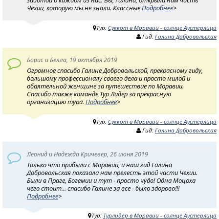
заботой о каждом из нас. Вы, Галина, открыли нам часть
Чехии, которую мы не знали. Классные
Подробнее
>
Тур:
Суккот в Моравии - солнце Аустерлица
Гид:
Галина Добровольская
Борис и Белла, 19 октября 2019
Огромное спасибо Галине Добровольской, прекрасному гиду,
большому профессионалу своего дела и просто милой и
обаятельной женщине за путешествие по Моравии.
Спасибо также команде Тур Лидер за прекрасную
организацию тура.
Подробнее
>
Тур:
Суккот в Моравии - солнце Аустерлица
Гид:
Галина Добровольская
Леонид и Надежда Кричевер, 26 июня 2019
Только что прибыли с Моравии, и наш гид Галина
Добровольская показала нам прелесть этой части Чехии.
Были в Праге, Богемии и тут - просто чудо! Одна Моцоха
чего стоит... спасибо Галине за все - было здорово!!!
Подробнее
>
Тур:
Турлидер в Моравии - солнце Аустерлица