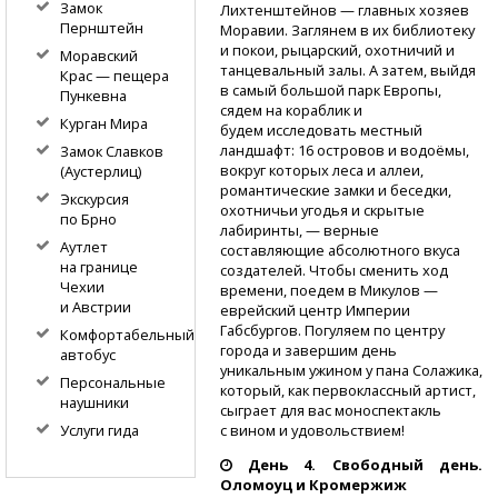
Замок
Лихтенштейнов — главных хозяев
Пернштейн
Моравии. Заглянем в их библиотеку
и покои, рыцарский, охотничий и
Моравский
танцевальный залы. А затем, выйдя
Крас — пещера
в самый большой парк Европы,
Пункевна
сядем на кораблик и
Курган Мира
будем исследовать местный
ландшафт: 16 островов и водоёмы,
Замок Славков
вокруг которых леса и аллеи,
(Аустерлиц)
романтические замки и беседки,
Экскурсия
охотничьи угодья и скрытые
по Брно
лабиринты, — верные
Аутлет
составляющие абсолютного вкуса
на границе
создателей. Чтобы сменить ход
Чехии
времени, поедем в Микулов —
и Австрии
еврейский центр Империи
Габсбургов. Погуляем по центру
Комфортабельный
города и завершим день
автобус
уникальным ужином у пана Солажика,
Персональные
который, как первоклассный артист,
наушники
сыграет для вас моноспектакль
Услуги гида
с вином и удовольствием!
День 4. Свободный день.
Оломоуц и Кромержиж