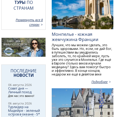
ТУРЫ
ПО
СТРАНАМ
Развернуть все 8
стран
Монпелье - южная
жемчужина Франции
Лучшее, что мы можем сделать, это
быть здоровыми. Но, если, не дай бог,
в путешествии вы умудрились
заболеть, то, по крайней мере, пусть
уже это случится в Монпелье. Где ещё
в Европе столько веков изучали
медицину? Здесь вам помогут быстро
ПОСЛЕДНИЕ
и эффективно. В конце концов,
недаром же ещё в девятом веке
НОВОСТИ
Подробнее
06 августа 2026
Совет дня —
Личный поход
Для нас это важно!
06 августа 2026
Турлидер на
Мадейре - зеленый
остров в океане - 5*