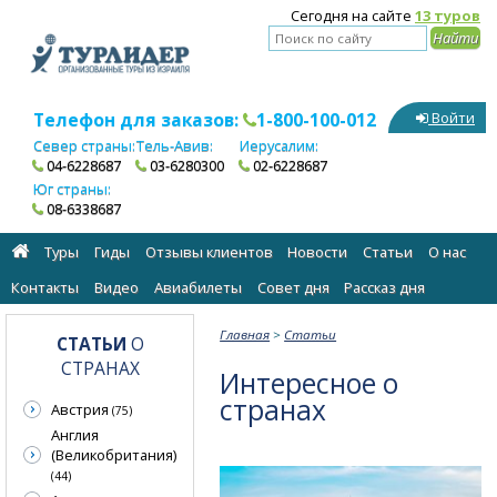
Сегодня на сайте
13 туров
Телефон для заказов:
1-800-100-012
Войти
Север страны:
Тель-Авив:
Иерусалим:
04-6228687
03-6280300
02-6228687
Юг страны:
08-6338687
Туры
Гиды
Отзывы клиентов
Новости
Статьи
О нас
Контакты
Видео
Авиабилеты
Cовет дня
Рассказ дня
Главная
>
Статьи
СТАТЬИ
О
СТРАНАХ
Интересное о
странах
Австрия
(75)
Англия
(Великобритания)
(44)