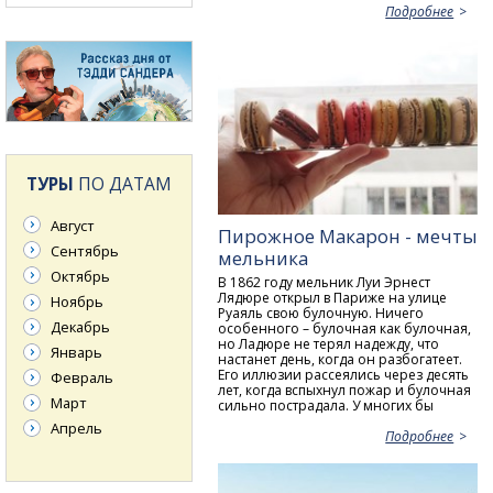
Подробнее
ТУРЫ
ПО ДАТАМ
Август
Пирожное Макарон - мечты
Сентябрь
мельника
Октябрь
В 1862 году мельник Луи Эрнест
Лядюре открыл в Париже на улице
Ноябрь
Руаяль свою булочную. Ничего
Декабрь
особенного – булочная как булочная,
но Ладюре не терял надежду, что
Январь
настанет день, когда он разбогатеет.
Его иллюзии рассеялись через десять
Февраль
лет, когда вспыхнул пожар и булочная
Март
сильно пострадала. У многих бы
Апрель
Подробнее