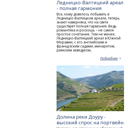
Ледницко-Валтицкий ареал
- полная гармония
Все, кому довелось побывать в
Ледницко-Валтицком ареале, теперь
знают наверняка, что на свете
существует полная гармония. Ведь
романтика и роскошь – не самое
простое сочетание. Тем не менее,
Ледницко-Валтицкий ареал в Южной
Моравии, с его английским и
французским садами, минаретом,
римским акведуком,
Подробнее
Долина реки Доуру -
высокий спрос на портвейн