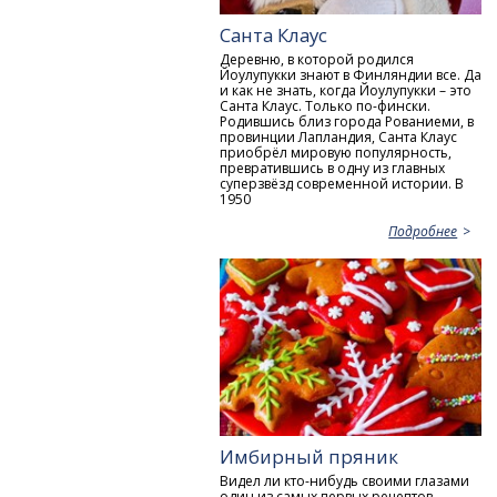
Санта Клаус
Деревню, в которой родился
Йоулупукки знают в Финляндии все. Да
и как не знать, когда Йоулупукки – это
Санта Клаус. Только по-фински.
Родившись близ города Рованиеми, в
провинции Лапландия, Санта Клаус
приобрёл мировую популярность,
превратившись в одну из главных
суперзвёзд современной истории. В
1950
Подробнее
Имбирный пряник
Видел ли кто-нибудь своими глазами
один из самых первых рецептов,