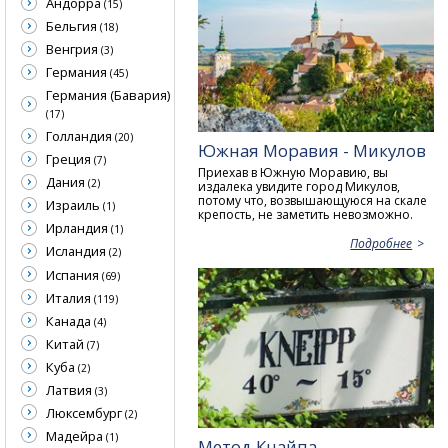
Андорра
(15)
Бельгия
(18)
Венгрия
(3)
Германия
(45)
Германия (Бавария)
(17)
Голландия
(20)
Южная Моравия - Микулов
Греция
(7)
Приехав в Южную Моравию, вы
Дания
(2)
издалека увидите город Микулов,
потому что, возвышающуюся на скале
Израиль
(1)
крепость, не заметить невозможно.
Ирландия
(1)
Подробнее
Исландия
(2)
Испания
(69)
Италия
(119)
Канада
(4)
Китай
(7)
Куба
(2)
Латвия
(3)
Люксембург
(2)
Мадейра
(1)
Метод Кнайпа