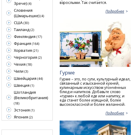
взрослыми. Так считается.
Зрече)
(4)
Словения
Подробнее
(Шмарьешке)
(4)
США
(30)
Таиланд
(2)
Финляндия
(17)
Франция
(164)
Хорватия
(21)
Черногория
(2)
Чехия
(18)
Чили
Гурме
(3)
Швейцария
(44)
Гурме – это, по сути, культурный идеал,
связанный с изысканной кухней,
Швеция
(1)
кулинарным искусством утончённых
блюд и напитков. Добавьте слово
Шотландия
«гурме» к любой еде или напитку, и
(Великобритания)
еда станет более изящной, более
(18)
высококлассной и более желанной.
Эстония
(1)
Подробнее
Япония
(2)