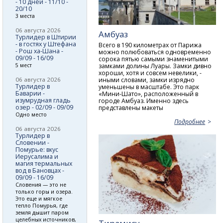
- 10 дней - 11/10 -
20/10
3 места
06 августа 2026
Амбуаз
Турлидер в Штирии
- в гостях у Штефана
Всего в 190 километрах от Парижа
- Рош ха-Шана -
можно полюбоваться одновременно
09/09 - 16/09
сорока пятью самыми знаменитыми
замками долины Луары. Замки дивно
5 мест
хороши, хотя и совсем невелики, -
иными словами, замки изрядно
06 августа 2026
Турлидер в
уменьшены в масштабе. Это парк
Баварии -
«Мини-Шато», расположенный в
изумрудная гладь
городе Амбуаз. Именно здесь
озер - 02/09 - 09/09
представлены макеты
Одно место
Подробнее
06 августа 2026
Турлидер в
Словении -
Помурье: вкус
Иерусалима и
магия термальных
вод в Бановцах -
09/09 - 16/09
Словения — это не
только горы и озера.
Это еще и мягкое
тепло Помурья, где
земля дышит паром
целебных источников,