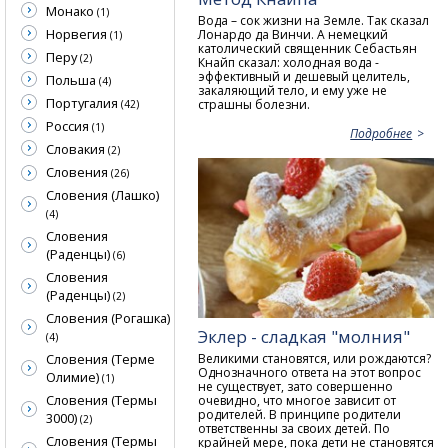
Монако
(1)
Вода – сок жизни на Земле. Так сказал
Норвегия
Лонардо да Винчи. А немецкий
(1)
католический священник Себастьян
Перу
(2)
Кнайп сказал: холодная вода -
эффективный и дешевый целитель,
Польша
(4)
закаляющий тело, и ему уже не
Португалия
страшны болезни.
(42)
Россия
(1)
Подробнее
Словакия
(2)
Словения
(26)
Словения (Лашко)
(4)
Словения
(Раденцы)
(6)
Словения
(Раденцы)
(2)
Словения (Рогашка)
Эклер - сладкая "молния"
(4)
Великими становятся, или рождаются?
Словения (Терме
Однозначного ответа на этот вопрос
Олимие)
(1)
не существует, зато совершенно
Словения (Термы
очевидно, что многое зависит от
родителей. В принципе родители
3000)
(2)
ответственны за своих детей. По
Словения (Термы
крайней мере, пока дети не становятся