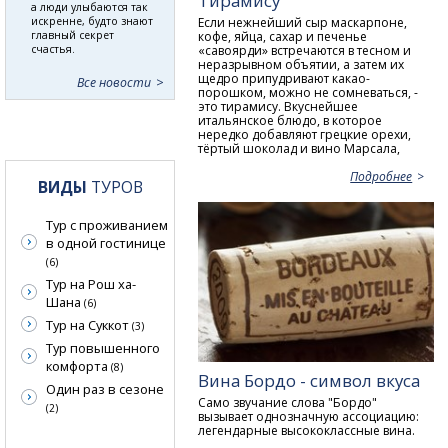
Тирамису
а люди улыбаются так
Если нежнейший сыр маскарпоне,
искренне, будто знают
кофе, яйца, сахар и печенье
главный секрет
«савоярди» встречаются в тесном и
счастья.
неразрывном объятии, а затем их
щедро припудривают какао-
Все новости
порошком, можно не сомневаться, -
это тирамису. Вкуснейшее
итальянское блюдо, в которое
нередко добавляют грецкие орехи,
тёртый шоколад и вино Марсала,
Подробнее
ВИДЫ
ТУРОВ
Тур с проживанием
в одной гостинице
(6)
Тур на Рош ха-
Шана
(6)
Тур на Суккот
(3)
Тур повышенного
комфорта
(8)
Вина Бордо - символ вкуса
Один раз в сезоне
Само звучание слова "Бордо"
(2)
вызывает однозначную ассоциацию:
легендарные высококлассные вина.