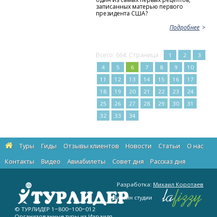
записанных матерью первого
президента США?
Подробнее
Всего: 664. Страница :
1
2
3
4
5
6
7
8
9
10
11
12
13
14
15
16
17
18
19
20
21
22
23
24
25
26
27
28
29
30
31
32
33
34
Туры
Гиды
Отзывы клиентов
Новости
Статьи
О нас
Контакты
Видео
Авиабилеты
Cовет дня
Рассказ дня
Разработка:
Михаил Коротаев
Дизайн студии
© ТУРЛИДЕР
1−800−100−012
Организованные туры из Израиля