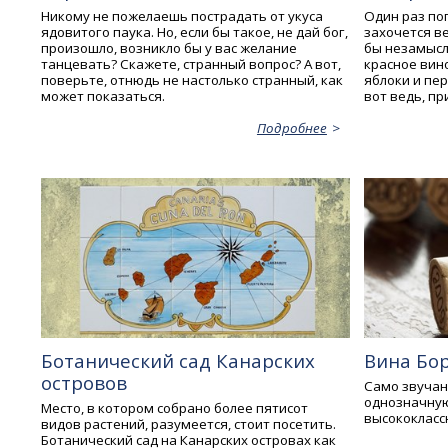
Никому не пожелаешь пострадать от укуса
Один раз по
ядовитого паука. Но, если бы такое, не дай бог,
захочется ве
произошло, возникло бы у вас желание
бы незамысл
танцевать? Скажете, странный вопрос? А вот,
красное вино
поверьте, отнюдь не настолько странный, как
яблоки и пер
может показаться.
вот ведь, пр
Подробнее
Ботанический сад Канарских
Вина Бо
островов
Само звучан
однозначную
Место, в котором собрано более пятисот
высококласс
видов растений, разумеется, стоит посетить.
Ботанический сад на Канарских островах как