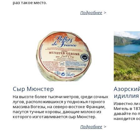
раз такое место.
Подробнее
Сыр Мюнстер
Азорский
идиллия
На высоте более тысячи метров, среди сочных
лугов, расположившихся у подножья горного
Известно ли 
массива Вогезы, на северо-востоке Франции,
Мигель в 187
пасутся тучные коровы, дающие молоко из
давайте по п
которого изготавливается сыр Мюнстер.
находится о
Подробнее