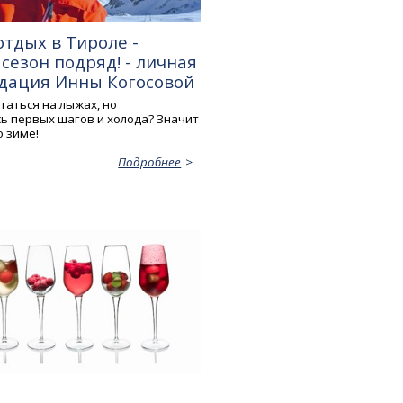
тдых в Тироле -
сезон подряд! - личная
дация Инны Когосовой
таться на лыжах, но
ь первых шагов и холода? Значит
о зиме!
Подробнее