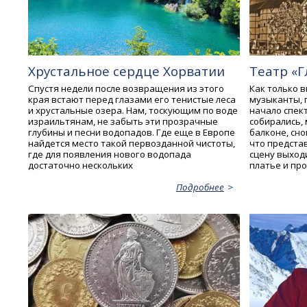
Хрустальное сердце Хорватии
Театр «Г
Спустя недели после возвращения из этого
Как только 
края встают перед глазами его тенистые леса
музыканты, п
и хрустальные озера. Нам, тоскующим по воде
начало спект
израильтянам, не забыть эти прозрачные
собирались,
глубины и песни водопадов. Где еще в Европе
балконе, сн
найдется место такой первозданной чистоты,
что предста
где для появления нового водопада
сцену выход
достаточно нескольких
платье и пр
Подробнее