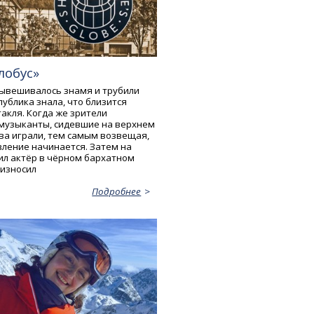
лобус»
вывешивалось знамя и трубили
ублика знала, что близится
акля. Когда же зрители
 музыканты, сидевшие на верхнем
ова играли, тем самым возвещая,
вление начинается. Затем на
ил актёр в чёрном бархатном
оизносил
Подробнее