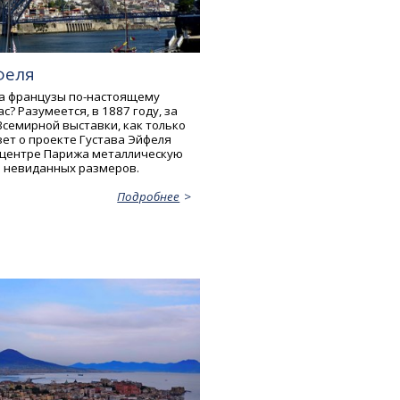
феля
да французы по-настоящему
с? Разумеется, в 1887 году, за
Всемирной выставки, как только
зет о проекте Густава Эйфеля
 центре Парижа металлическую
 невиданных размеров.
Подробнее