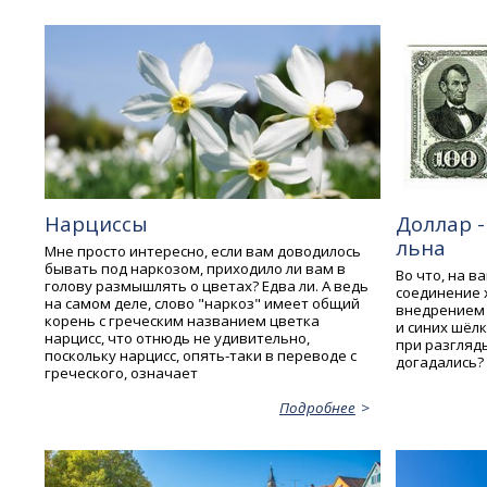
Нарциссы
Доллар -
льна
Мне просто интересно, если вам доводилось
бывать под наркозом, приходило ли вам в
Во что, на в
голову размышлять о цветах? Едва ли. А ведь
соединение 
на самом деле, слово "наркоз" имеет общий
внедрением 
корень с греческим названием цветка
и синих шёл
нарцисс, что отнюдь не удивительно,
при разгляд
поскольку нарцисс, опять-таки в переводе с
догадались?
греческого, означает
Подробнее