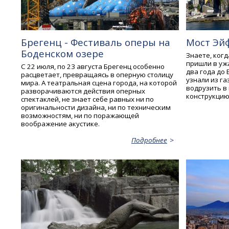
Брегенц - Фестиваль оперы на
Мост Эй
Боденском озере
Знаете, ког
пришли в ужа
С 22 июля, по 23 августа Брегенц особенно
два года до 
расцветает, превращаясь в оперную столицу
узнали из га
мира. А театральная сцена города, на которой
водрузить в
разворачиваются действия оперных
конструкцию
спектаклей, не знает себе равных ни по
оригинальности дизайна, ни по техническим
возможностям, ни по поражающей
воображение акустике.
Подробнее