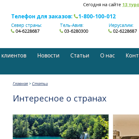
Сегодня на сайте
13 тур
Телефон для заказов:
1-800-100-012
Север страны:
Тель-Авив:
Иерусалим:
04-6228687
03-6280300
02-6228687
 клиентов
Новости
Статьи
О нас
Конт
Главная
>
Статьи
Интересное о странах