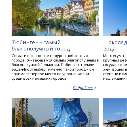
Тюбинген - самый
Шоколад 
благополучный город
вода
Согласитесь, совсем недурно побывать в
Монтесума II
городе, считающемся самым благополучным в
крупный реф
благополучной Германии. Тюбинген в земле
государство
Баден-Вюртемберг именно такой город – он
жён, вошёл в
занимает первое место по уровню жизни
степени изм
среди всех немецких городов.
наслаждении
Подробнее