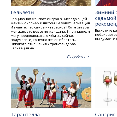
Гельветы
Зимний о
седьмой 
Грациозная женская фигура в ниспадающей
рекомен
мантии с копьём и щитом. Её зовут Гельвеция.
И знаете, что самое интересное? Хотя фигура
Вы хотите ка
женская, это вовсе не женщина. В принципе, я
побаиваетес
могу предположить, о чём вы сейчас
вы думаете 
подумали. И, конечно же, ошибаетесь.
Никакого отношения к трансгендерам
Гельвеция не
Подробнее
Тарантелла
Сангрия