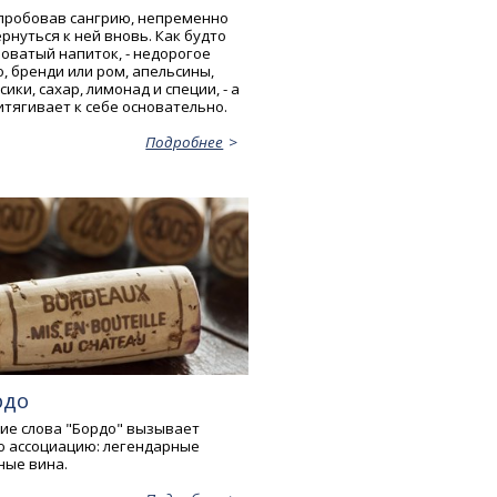
пробовав сангрию, непременно
рнуться к ней вновь. Как будто
оватый напиток, - недорогое
, бренди или ром, апельсины,
сики, сахар, лимонад и специи, - а
итягивает к себе основательно.
Подробнее
рдо
ие слова "Бордо" вызывает
 ассоциацию: легендарные
ные вина.